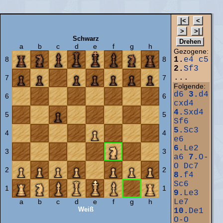
Schwarz
a
b
c
d
e
f
g
h
Gezogene:
8
8
1.
e4
c5
2.
Sf3
...
7
7
Folgende:
d6
3.
d4
6
6
cxd4
4.
Sxd4
5
5
Sf6
5.
Sc3
4
4
e6
6.
Le2
3
3
a6
7.
O-
O
Dc7
2
2
8.
f4
Sc6
1
1
9.
Le3
a
b
c
d
e
f
g
h
Le7
Weiß
10.
De1
O-O