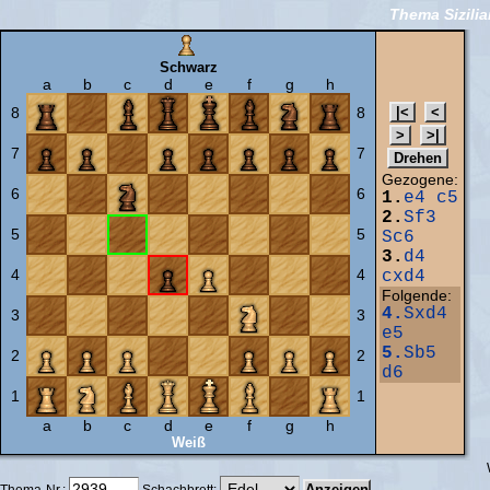
Thema Sizili
Schwarz
a
b
c
d
e
f
g
h
8
8
7
7
Gezogene:
6
6
1.
e4
c5
2.
Sf3
5
5
Sc6
3.
d4
4
4
cxd4
Folgende:
4.
Sxd4
3
3
e5
5.
Sb5
2
2
d6
1
1
a
b
c
d
e
f
g
h
Weiß