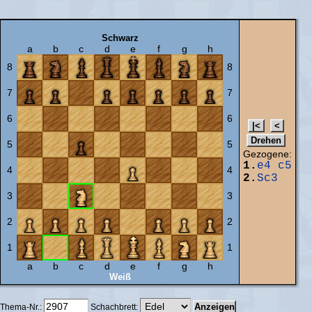
Schwarz
a
b
c
d
e
f
g
h
8
8
7
7
6
6
5
5
Gezogene:
1.
e4
c5
4
4
2.
Sc3
3
3
2
2
1
1
a
b
c
d
e
f
g
h
Weiß
Thema-Nr.:
Schachbrett: