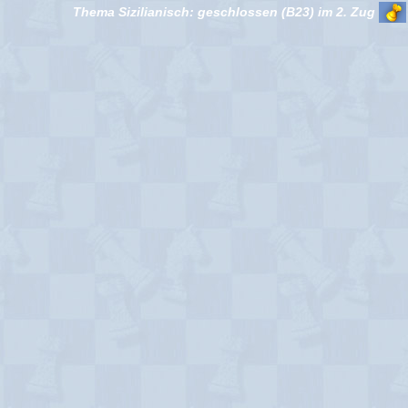
Thema Sizilianisch: geschlossen (B23) im 2. Zug