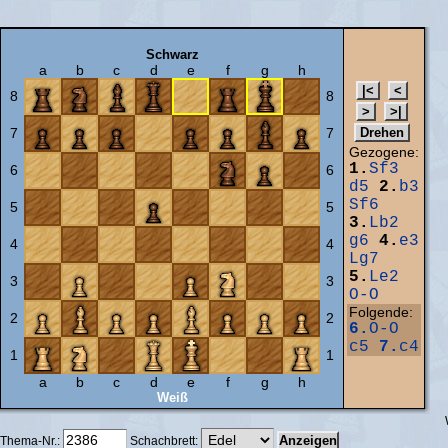
Schwarz
a
b
c
d
e
f
g
h
8
8
7
7
Gezogene:
1.
Sf3
6
6
d5
2.
b3
Sf6
5
5
3.
Lb2
g6
4.
e3
4
4
Lg7
5.
Le2
3
3
O-O
Folgende:
2
2
6.
O-O
c5
7.
c4
1
1
a
b
c
d
e
f
g
h
Weiß
Thema-Nr.:
Schachbrett: