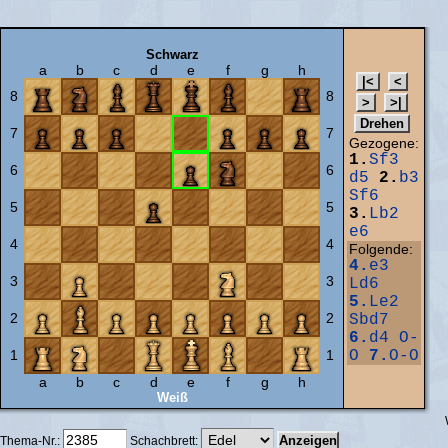
Schwarz
a
b
c
d
e
f
g
h
8
8
7
7
Gezogene:
1.
Sf3
6
6
d5
2.
b3
Sf6
5
5
3.
Lb2
e6
4
4
Folgende:
4.
e3
3
3
Ld6
5.
Le2
2
2
Sbd7
6.
d4
O-
1
1
O
7.
O-O
a
b
c
d
e
f
g
h
Weiß
Thema-Nr.:
Schachbrett: