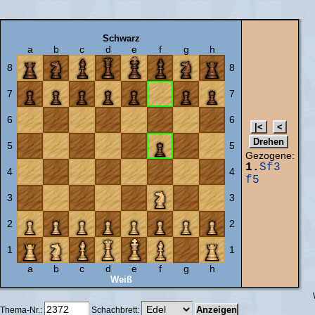
Schwarz
a
b
c
d
e
f
g
h
8
8
7
7
6
6
5
5
Gezogene:
1.
Sf3
4
4
f5
3
3
2
2
1
1
a
b
c
d
e
f
g
h
Weiß
Thema-Nr.:
Schachbrett: