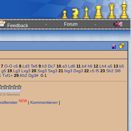
-
Forum
-
Feedback
7
.
O-O
c6
8
.
Ld3
Te8
9
.
h3
Dc7
10
.
a3
Ld6
11
.
b4
h6
12
.
Lh4
a5
13
.
b5
4
g5
19
.
Lg3
Lxg3
20
.
Sxg3
Sxg3
21
.
fxg3
Dxg3
22
.
c5
f5
23
.
Sh2
Sf6
1
Txf1+
29
.
Kh2
Dg3#
0-1
0
(
0
Stimmen)
NEW
estfenster
|
Kommentieren
]