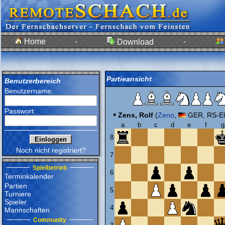
Home
-
-
Download
Partieansicht
Benutzerbereich
Benutzername:
Passwort:
•
Zens, Rolf
(
Zeno
,
GER, RS-El
a
b
c
d
e
f
g
8
Noch nicht registriert?
7
Spielbetrieb
6
Terminkalender
Partien
5
Turniere
Spieler
4
Mannschaften
Community