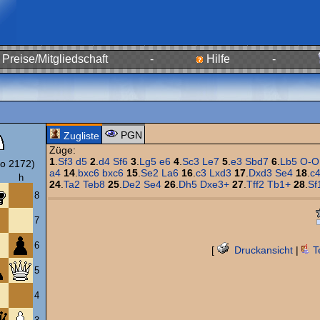
Preise/Mitgliedschaft
-
Hilfe
-
PGN
Zugliste
Züge:
1
.
Sf3
d5
2
.
d4
Sf6
3
.
Lg5
e6
4
.
Sc3
Le7
5
.
e3
Sbd7
6
.
Lb5
O-O
o 2172)
a4
14
.
bxc6
bxc6
15
.
Se2
La6
16
.
c3
Lxd3
17
.
Dxd3
Se4
18
.
c
h
24
.
Ta2
Teb8
25
.
De2
Se4
26
.
Dh5
Dxe3+
27
.
Tff2
Tb1+
28
.
Sf
8
7
6
[
Druckansicht
|
T
5
4