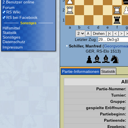
3
2 Benutzer online
Forum
2
RS Wiki
RS bei Facebook
1
Sonstiges
a
b
c
d
e
f
g
Hilfsmittel
Statistik
Sonstiges
Letzter Zug:
Datenschutz
•
Schiller, Manfred
(
Georgvomwa
Impressum
GER, RS-Elo 1513)
Partie-Informationen
Statistik
Al
Partie-Nummer:
Turnier:
Gruppe:
gespielte Eröffnung:
Partiebeginn:
Partieende:
Ergebnis: