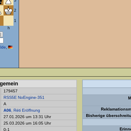
3
2
1
h
lde
,
lgemein
179457
RSS5E NoEngine-351
M
A
Reklamations
A06
, Réti Eröffnung
Bisherige überschreit
27.01.2026 um 13:31 Uhr
25.03.2026 um 16:05 Uhr
Erinn
0-1