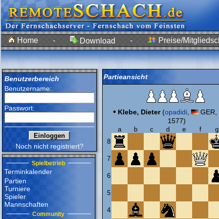
Home
-
-
Preise/Mitgliedsc
Download
Partieansicht
Benutzerbereich
Benutzername:
Passwort:
•
Klebe, Dieter
(
opadidi
,
GER, 
1577)
a
b
c
d
e
f
g
8
Noch nicht registriert?
7
Spielbetrieb
Terminkalender
6
Partien
Turniere
5
Spieler
Mannschaften
4
Community