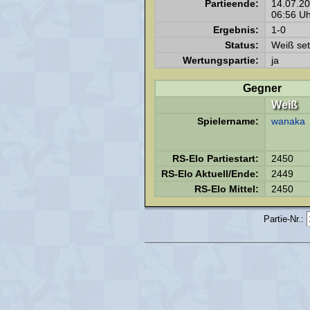
Partieende:
14.07.2
06:56 Uh
Ergebnis:
1-0
Status:
Weiß set
Wertungspartie:
ja
Gegner
Weiß
Spielername:
wanaka
RS-Elo Partiestart:
2450
RS-Elo Aktuell/Ende:
2449
RS-Elo Mittel:
2450
Partie-Nr.: