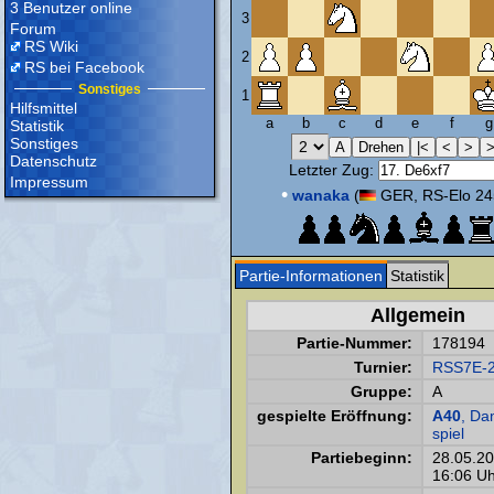
3 Benutzer online
3
Forum
RS Wiki
2
RS bei Facebook
Sonstiges
1
Hilfsmittel
a
b
c
d
e
f
g
Statistik
Sonstiges
Datenschutz
Letzter Zug:
Impressum
•
wanaka
(
GER, RS-Elo 24
Partie-Informationen
Statistik
Allgemein
Partie-Nummer:
178194
Turnier:
RSS7E-
Gruppe:
A
gespielte Eröffnung:
A40
, D
spiel
Partiebeginn:
28.05.2
16:06 Uh