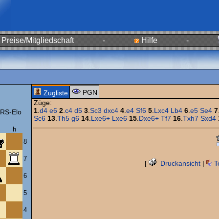
Preise/Mitgliedschaft
-
Hilfe
-
PGN
Zugliste
Züge:
1
.
d4
e6
2
.
c4
d5
3
.
Sc3
dxc4
4
.
e4
Sf6
5
.
Lxc4
Lb4
6
.
e5
Se4
7
RS-Elo
Sc6
13
.
Th5
g6
14
.
Lxe6+
Lxe6
15
.
Dxe6+
Tf7
16
.
Txh7
Sxd4
h
8
7
[
Druckansicht
|
T
6
5
4