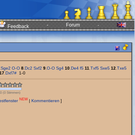
-
Forum
-
Feedback
.
Sge2
O-O
8
.
Dc2
Sxf2
9
.
O-O
Sg4
10
.
De4
f5
11
.
Txf5
Sxe5
12
.
Txe5
17
.
Dxf7#
1-0
0
(
0
Stimmen)
NEW
estfenster
|
Kommentieren
]