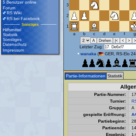
5 Benutzer online
3
Forum
RS Wiki
2
RS bei Facebook
Sonstiges
1
Hilfsmittel
a
b
c
d
e
f
g
Statistik
Sonstiges
Datenschutz
Letzter Zug:
Impressum
•
wanaka
(
GER, RS-Elo 24
Partie-Informationen
Statistik
Allge
Partie-Nummer:
1
Turnier:
R
Gruppe:
A
gespielte Eröffnung:
A
Partiebeginn:
28
Partieende:
14
Ergebnis:
1-