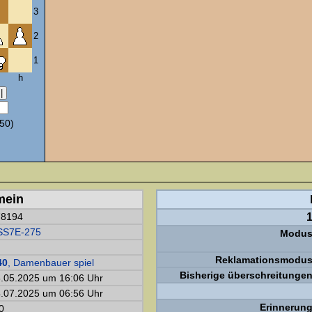
3
2
1
h
50)
mein
78194
1
SS7E-275
Modus
Reklamationsmodus
40
, Damenbauer spiel
Bisherige überschreitungen
.05.2025 um 16:06 Uhr
.07.2025 um 06:56 Uhr
Erinnerung
0