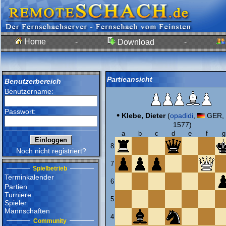
Home
-
-
Download
Partieansicht
Benutzerbereich
Benutzername:
Passwort:
•
Klebe, Dieter
(
opadidi
,
GER, 
1577)
a
b
c
d
e
f
g
8
Noch nicht registriert?
7
Spielbetrieb
Terminkalender
6
Partien
Turniere
5
Spieler
Mannschaften
4
Community