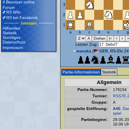
4 Benutzer online
3
Forum
RS Wiki
2
RS bei Facebook
Sonstiges
1
Hilfsmittel
a
b
c
d
e
f
g
Statistik
Sonstiges
Datenschutz
Letzter Zug:
Impressum
•
wanaka
(
GER, RS-Elo 24
Partie-Informationen
Statistik
Allgemein
Partie-Nummer:
178194
Turnier:
RSS7E-
Gruppe:
A
gespielte Eröffnung:
A40
, D
spiel
Partiebeginn:
28.05.2
16:06 Uh