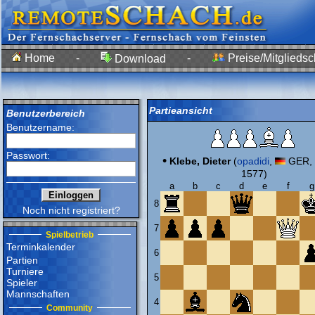
Home
-
-
Preise/Mitgliedsc
Download
Partieansicht
Benutzerbereich
Benutzername:
Passwort:
•
Klebe, Dieter
(
opadidi
,
GER, 
1577)
a
b
c
d
e
f
g
8
Noch nicht registriert?
7
Spielbetrieb
Terminkalender
6
Partien
Turniere
5
Spieler
Mannschaften
4
Community