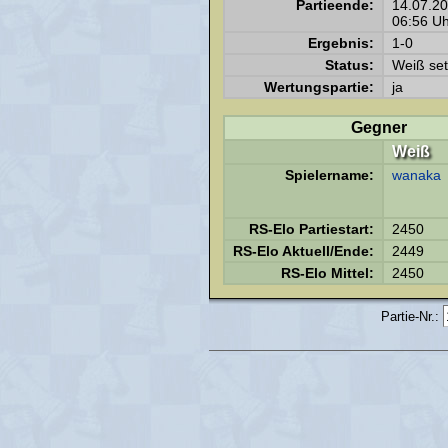
Partieende:
14.07.2
06:56 Uh
Ergebnis:
1-0
Status:
Weiß set
Wertungspartie:
ja
Gegner
Weiß
Spielername:
wanaka
RS-Elo Partiestart:
2450
RS-Elo Aktuell/Ende:
2449
RS-Elo Mittel:
2450
Partie-Nr.: