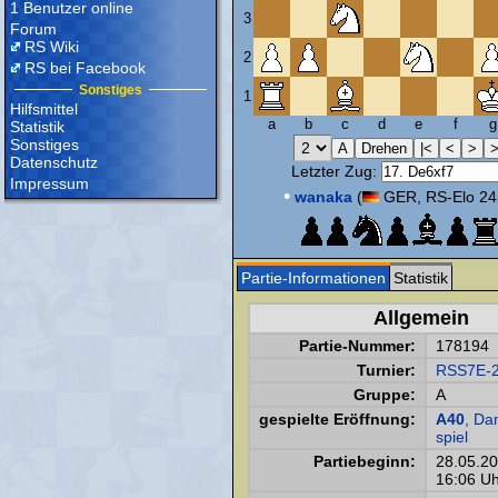
1 Benutzer online
3
Forum
RS Wiki
2
RS bei Facebook
Sonstiges
1
Hilfsmittel
a
b
c
d
e
f
g
Statistik
Sonstiges
Datenschutz
Letzter Zug:
Impressum
•
wanaka
(
GER, RS-Elo 24
Partie-Informationen
Statistik
Allgemein
Partie-Nummer:
178194
Turnier:
RSS7E-
Gruppe:
A
gespielte Eröffnung:
A40
, D
spiel
Partiebeginn:
28.05.2
16:06 Uh