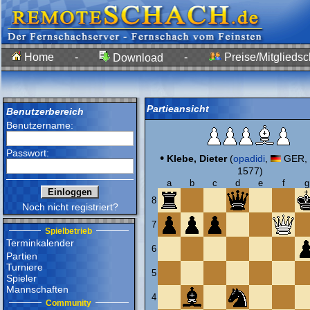
Home
-
-
Preise/Mitgliedsc
Download
Partieansicht
Benutzerbereich
Benutzername:
Passwort:
•
Klebe, Dieter
(
opadidi
,
GER, 
1577)
a
b
c
d
e
f
g
8
Noch nicht registriert?
7
Spielbetrieb
Terminkalender
6
Partien
Turniere
5
Spieler
Mannschaften
4
Community