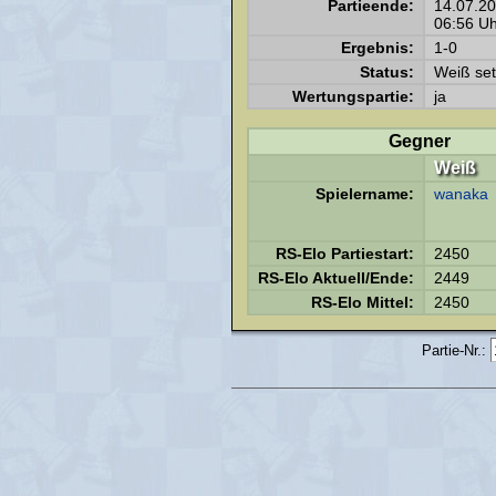
Partieende:
14.07.2
06:56 Uh
Ergebnis:
1-0
Status:
Weiß set
Wertungspartie:
ja
Gegner
Weiß
Spielername:
wanaka
RS-Elo Partiestart:
2450
RS-Elo Aktuell/Ende:
2449
RS-Elo Mittel:
2450
Partie-Nr.: