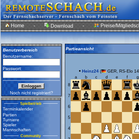
Home
-
-
Preise/Mitgliedsc
Download
Partieansicht
Benutzerbereich
Benutzername:
Passwort:
•
Heinz24
(
GER, RS-Elo 14
a
b
c
d
e
f
g
8
Noch nicht registriert?
7
Spielbetrieb
6
Terminkalender
Partien
5
Turniere
Spieler
4
Mannschaften
Community