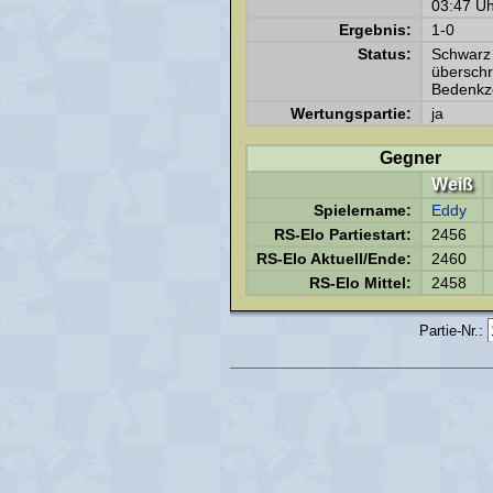
03:47 Uh
Ergebnis:
1-0
Status:
Schwarz
überschri
Bedenkze
Wertungspartie:
ja
Gegner
Weiß
Spielername:
Eddy
RS-Elo Partiestart:
2456
RS-Elo Aktuell/Ende:
2460
RS-Elo Mittel:
2458
Partie-Nr.: