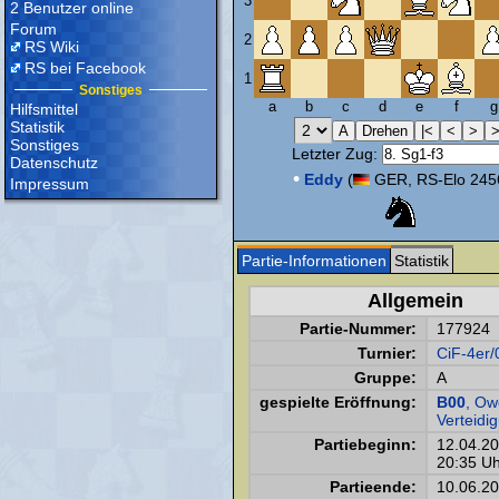
3
2 Benutzer online
Forum
2
RS Wiki
RS bei Facebook
1
Sonstiges
a
b
c
d
e
f
g
Hilfsmittel
Statistik
Sonstiges
Letzter Zug:
Datenschutz
•
Eddy
(
GER, RS-Elo 245
Impressum
Partie-Informationen
Statistik
Allgemein
Partie-Nummer:
177924
Turnier:
CiF-4er/
Gruppe:
A
gespielte Eröffnung:
B00
, Ow
Verteidi
Partiebeginn:
12.04.2
20:35 Uh
Partieende:
10.06.2