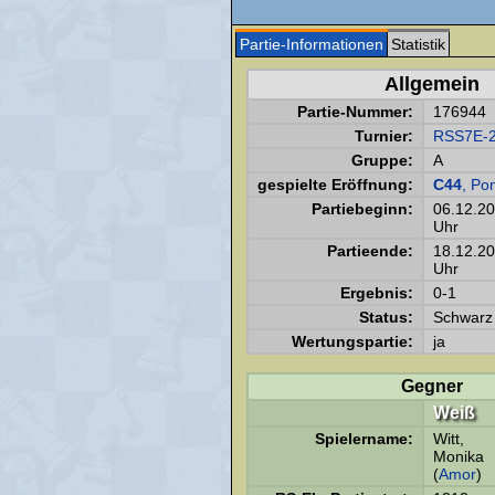
Partie-Informationen
Statistik
Allgemein
Partie-Nummer:
176944
Turnier:
RSS7E-
Gruppe:
A
gespielte Eröffnung:
C44
, Po
Partiebeginn:
06.12.2
Uhr
Partieende:
18.12.2
Uhr
Ergebnis:
0-1
Status:
Schwarz 
Wertungspartie:
ja
Gegner
Weiß
Spielername:
Witt,
Monika
(
Amor
)