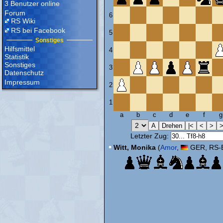
3 Benutzer online
Forum
6
RS Wiki
RS bei Facebook
5
Sonstiges
Hilfsmittel
4
Statistik
Sonstiges
3
Datenschutz
Impressum
2
1
a
b
c
d
e
f
g
Letzter Zug:
•
Witt, Monika
(
Amor
,
GER, RS-E