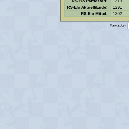
RS-Elo Partiestart:
1313
RS-Elo Aktuell/Ende:
1291
RS-Elo Mittel:
1302
Partie-Nr.: