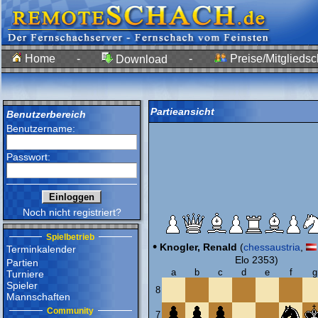
Home
-
-
Preise/Mitgliedsc
Download
Partieansicht
Benutzerbereich
Benutzername:
Passwort:
Noch nicht registriert?
Spielbetrieb
•
Knogler, Renald
(
chessaustria
,
Terminkalender
Elo 2353)
Partien
a
b
c
d
e
f
g
Turniere
Spieler
8
Mannschaften
Community
7