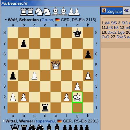
Partieansicht
Zugliste
•
Wolf, Sebastian
(
Gruno
,
GER, RS-Elo 2115)
1.
d4
Sf6
2.
Sf3
a
b
c
d
e
f
g
h
11.
Lf3
h5
12.
e
19.
Dxc2
Lg5
20
8
8
O-O
27.
Dxe5
a
7
7
6
6
5
5
4
4
3
3
2
2
1
1
a
b
c
d
e
f
g
h
•
Wittal, Werner
(
superwewi
,
GER, RS-Elo 2291)