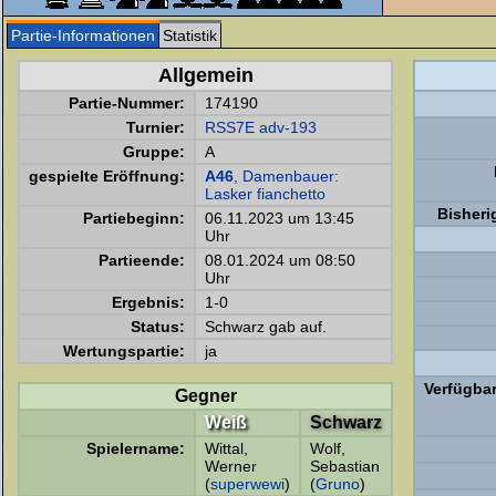
Partie-Informationen
Statistik
Allgemein
Partie-Nummer:
174190
Turnier:
RSS7E adv-193
Gruppe:
A
gespielte Eröffnung:
A46
, Damenbauer:
Lasker fianchetto
Bisheri
Partiebeginn:
06.11.2023 um 13:45
Uhr
Partieende:
08.01.2024 um 08:50
Uhr
Ergebnis:
1-0
Status:
Schwarz gab auf.
Wertungspartie:
ja
Verfügbare
Gegner
Weiß
Schwarz
Spielername:
Wittal,
Wolf,
Werner
Sebastian
(
superwewi
)
(
Gruno
)