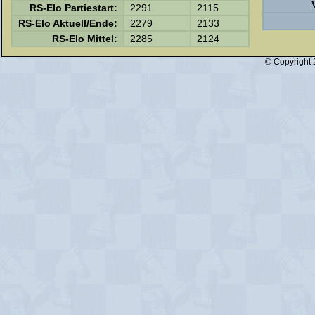
RS-Elo Partiestart:
2291
2115
RS-Elo Aktuell/Ende:
2279
2133
RS-Elo Mittel:
2285
2124
© Copyright