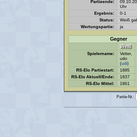
Partieende:
09.10.2
Uhr
Ergebnis:
0-1
Status:
Weiß gab
Wertungspartie:
ja
Gegner
Weiß
Spielername:
Vetter,
udo
(
udi
)
RS-Elo Partiestart:
1885
RS-Elo Aktuell/Ende:
1837
RS-Elo Mittel:
1861
Partie-Nr.: