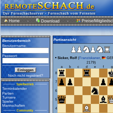
Home
-
-
Preise/Mitgliedsc
Download
Partieansicht
Benutzerbereich
Benutzername:
Passwort:
•
Sicker, Rolf
(
Franziskaner
,
GER
2179)
a
b
c
d
e
f
g
8
Noch nicht registriert?
7
Spielbetrieb
Terminkalender
6
Partien
Turniere
5
Spieler
Mannschaften
4
Community