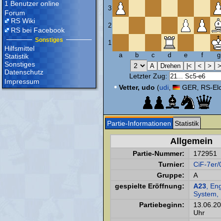
1 Benutzer online
3
Forum
RS Wiki
2
RS bei Facebook
Sonstiges
1
Hilfsmittel
a
b
c
d
e
f
g
Statistik
Sonstiges
Datenschutz
Letzter Zug:
Impressum
•
Vetter, udo
(
udi
,
GER, RS-Elo
Partie-Informationen
Statistik
Allgemein
Partie-Nummer:
172951
Turnier:
CiF-7er/
Gruppe:
A
gespielte Eröffnung:
A23
, En
System, 
Partiebeginn:
13.06.2
Uhr