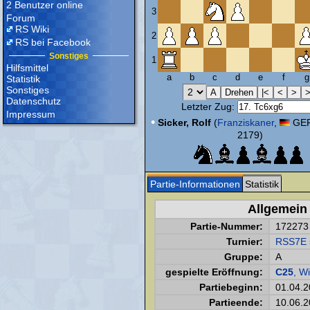
2 Benutzer online
3
Forum
RS Wiki
2
RS bei Facebook
Sonstiges
1
Hilfsmittel
a
b
c
d
e
f
g
Statistik
Sonstiges
Datenschutz
Letzter Zug:
Impressum
•
Sicker, Rolf
(
Franziskaner
,
GER
2179)
Partie-Informationen
Statistik
Allgemein
Partie-Nummer:
172273
Turnier:
RSS7E s
Gruppe:
A
gespielte Eröffnung:
C25
, W
Partiebeginn:
01.04.2
Partieende:
10.06.2