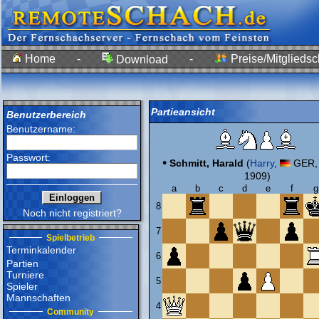
Home
-
-
Preise/Mitgliedsc
Download
Partieansicht
Benutzerbereich
Benutzername:
Passwort:
•
Schmitt, Harald
(
Harry
,
GER, 
1909)
a
b
c
d
e
f
g
8
Noch nicht registriert?
7
Spielbetrieb
Terminkalender
6
Partien
Turniere
5
Spieler
Mannschaften
4
Community