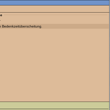
ge
1
gen Bedenkzeitüberscheitung.