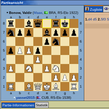
Partieansicht
Zugliste
•
Bonow, Valdir
(
Maas
,
BRA, RS-Elo 1922)
a
b
c
d
e
f
g
h
1.
d4
d5
2.
Sf3
S
8
8
7
7
6
6
5
5
4
4
3
3
2
2
1
1
a
b
c
d
e
f
g
h
•
yasset2015
(
CUB, RS-Elo 1538)
Partie-Informationen
Statistik