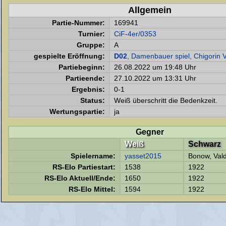
Allgemein
Partie-Nummer:
169941
Turnier:
CiF-4er/0353
Gruppe:
A
gespielte Eröffnung:
D02
, Damenbauer spiel, Chigorin V
Partiebeginn:
26.08.2022 um 19:48 Uhr
Partieende:
27.10.2022 um 13:31 Uhr
Ergebnis:
0-1
Status:
Weiß überschritt die Bedenkzeit.
Wertungspartie:
ja
Gegner
Weiß
Schwarz
Spielername:
yasset2015
Bonow, Vald
RS-Elo Partiestart:
1538
1922
RS-Elo Aktuell/Ende:
1650
1922
RS-Elo Mittel:
1594
1922