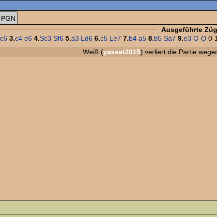
PGN
Ausgeführte Zü
c6
3.
c4
e6
4.
Sc3
Sf6
5.
a3
Ld6
6.
c5
Le7
7.
b4
a5
8.
b5
Sa7
9.
e3
O-O
0-
Weiß (
yasset2015
) verliert die Partie we