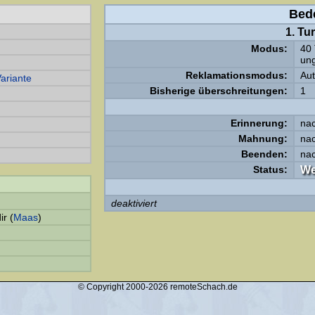
Bed
1. Tu
Modus:
40 
ung
Reklamationsmodus:
Aut
ariante
Bisherige überschreitungen:
1
Erinnerung:
na
Mahnung:
na
Beenden:
na
Status:
We
deaktiviert
ir (
Maas
)
© Copyright 2000-2026 remoteSchach.de