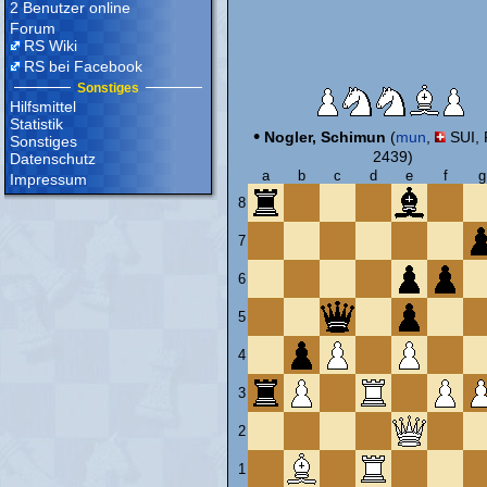
2 Benutzer online
Forum
RS Wiki
RS bei Facebook
Sonstiges
Hilfsmittel
Statistik
•
Nogler, Schimun
(
mun
,
SUI, 
Sonstiges
2439)
Datenschutz
a
b
c
d
e
f
g
Impressum
8
7
6
5
4
3
2
1