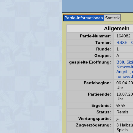
Partie-Informationen
Statistik
Allgemein
Partie-Nummer:
164082
Turnier:
RSXE - 
Runde:
1
Gruppe:
A
gespielte Eröffnung:
B30
, Siz
Nimzowi
Angriff ;
removed
Partiebeginn:
06.04.2
Uhr
Partieende:
19.07.2
Uhr
Ergebnis:
½-½
Status:
Remis
Wertungspartie:
ja
Zugverzögerung:
3 Halbz
Spiels.