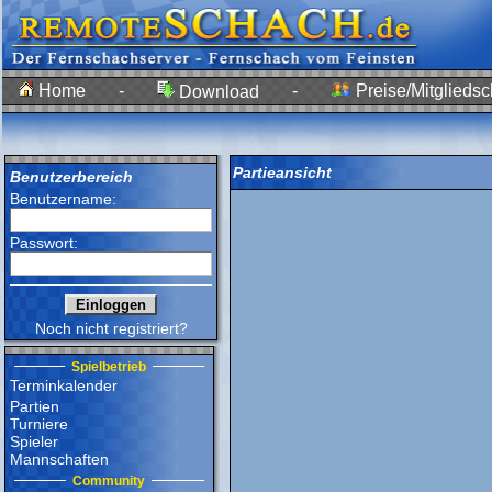
Home
-
-
Preise/Mitgliedsc
Download
Partieansicht
Benutzerbereich
Benutzername:
Passwort:
Noch nicht registriert?
Spielbetrieb
Terminkalender
Partien
Turniere
Spieler
Mannschaften
Community