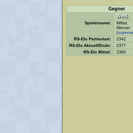
Gegner
Weiß
Spielername:
Wittal,
Werner
(
superw
RS-Elo Partiestart:
2342
RS-Elo Aktuell/Ende:
2377
RS-Elo Mittel:
2360