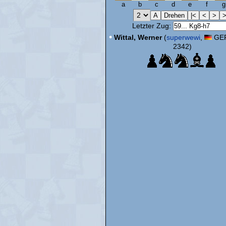
a
b
c
d
e
f
g
Letzter Zug:
•
Wittal, Werner
(
superwewi
,
GER
2342)