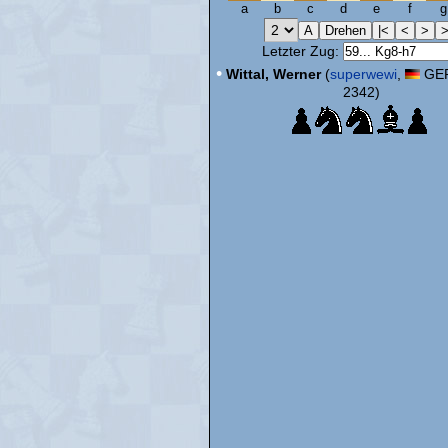
a
b
c
d
e
f
g
Letzter Zug:
•
Wittal, Werner
(
superwewi
,
GER
2342)