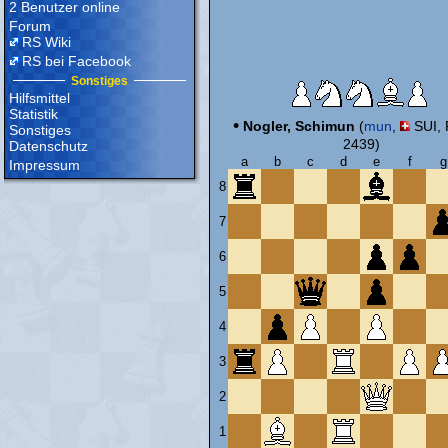
2 Benutzer online
Forum
RS Wiki
RS bei Facebook
Sonstiges
Hilfsmittel
Statistik
•
Nogler, Schimun
(
mun
,
SUI, 
Sonstiges
2439)
Datenschutz
a
b
c
d
e
f
g
Impressum
8
7
6
5
4
3
2
1