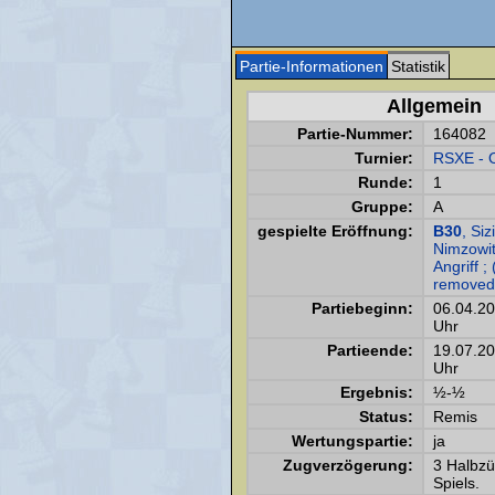
Partie-Informationen
Statistik
Allgemein
Partie-Nummer:
164082
Turnier:
RSXE - 
Runde:
1
Gruppe:
A
gespielte Eröffnung:
B30
, Siz
Nimzowi
Angriff ;
removed
Partiebeginn:
06.04.2
Uhr
Partieende:
19.07.2
Uhr
Ergebnis:
½-½
Status:
Remis
Wertungspartie:
ja
Zugverzögerung:
3 Halbz
Spiels.