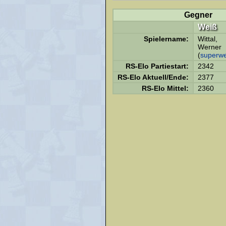
Gegner
Weiß
Spielername:
Wittal,
Werner
(
superw
RS-Elo Partiestart:
2342
RS-Elo Aktuell/Ende:
2377
RS-Elo Mittel:
2360