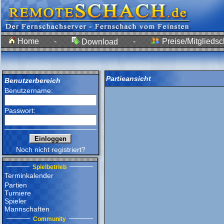
Home
-
-
Preise/Mitgliedsc
Download
Partieansicht
Benutzerbereich
Benutzername:
Passwort:
Noch nicht registriert?
Spielbetrieb
Terminkalender
Partien
Turniere
Spieler
Mannschaften
Community