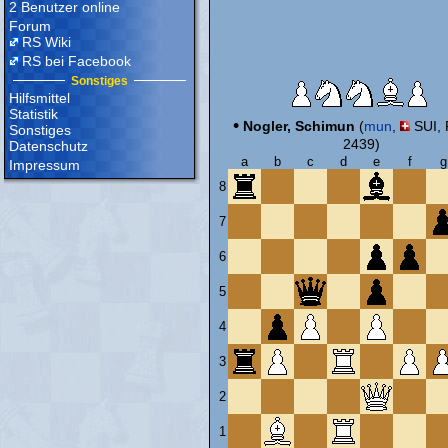
2 Benutzer online
Forum
RS Wiki
RS bei Facebook
Sonstiges
Hilfsmittel
Statistik
•
Nogler, Schimun
(
mun
,
SUI, 
Sonstiges
2439)
Datenschutz
a
b
c
d
e
f
g
Impressum
8
7
6
5
4
3
2
1