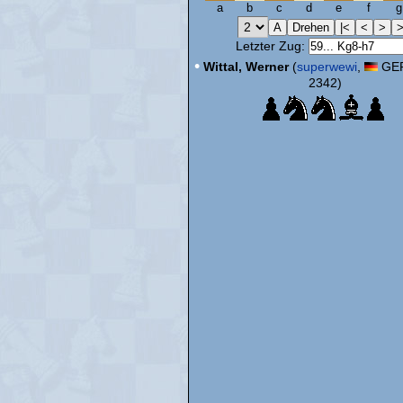
a
b
c
d
e
f
g
Letzter Zug:
•
Wittal, Werner
(
superwewi
,
GER
2342)