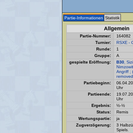
Partie-Informationen
Statistik
Allgemein
Partie-Nummer:
164082
Turnier:
RSXE - 
Runde:
1
Gruppe:
A
gespielte Eröffnung:
B30
, Siz
Nimzowi
Angriff ;
removed
Partiebeginn:
06.04.2
Uhr
Partieende:
19.07.2
Uhr
Ergebnis:
½-½
Status:
Remis
Wertungspartie:
ja
Zugverzögerung:
3 Halbz
Spiels.