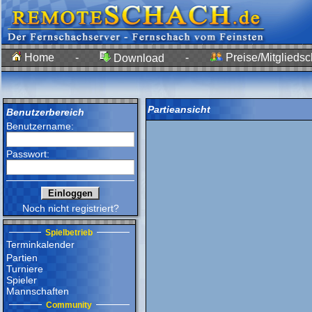
Home
-
-
Preise/Mitgliedsc
Download
Partieansicht
Benutzerbereich
Benutzername:
Passwort:
Noch nicht registriert?
Spielbetrieb
Terminkalender
Partien
Turniere
Spieler
Mannschaften
Community