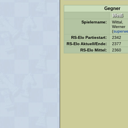
Gegner
Weiß
Spielername:
Wittal,
Werner
(
superw
RS-Elo Partiestart:
2342
RS-Elo Aktuell/Ende:
2377
RS-Elo Mittel:
2360