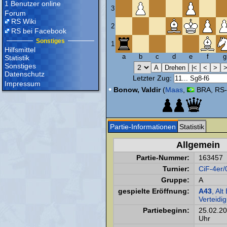
1 Benutzer online
3
Forum
RS Wiki
2
RS bei Facebook
Sonstiges
1
Hilfsmittel
a
b
c
d
e
f
g
Statistik
Sonstiges
Datenschutz
Letzter Zug:
Impressum
•
Bonow, Valdir
(
Maas
,
BRA, RS-
Partie-Informationen
Statistik
Allgemein
Partie-Nummer:
163457
Turnier:
CiF-4er/
Gruppe:
A
gespielte Eröffnung:
A43
, Alt
Verteidi
Partiebeginn:
25.02.2
Uhr