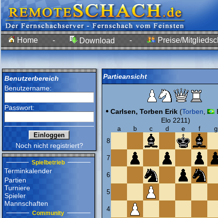
Home
-
-
Preise/Mitgliedsc
Download
Partieansicht
Benutzerbereich
Benutzername:
Passwort:
•
Carlsen, Torben Erik
(
Torben
,
Elo 2211)
a
b
c
d
e
f
g
8
Noch nicht registriert?
7
Spielbetrieb
Terminkalender
6
Partien
Turniere
5
Spieler
Mannschaften
4
Community