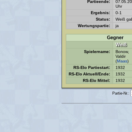
Partieende:
07.05.2
Uhr
Ergebnis:
0-1
Status:
Weiß gab
Wertungspartie:
ja
Gegner
Weiß
Spielername:
Bonow,
Valdir
(
Maas
)
RS-Elo Partiestart:
1932
RS-Elo Aktuell/Ende:
1932
RS-Elo Mittel:
1932
Partie-Nr.: