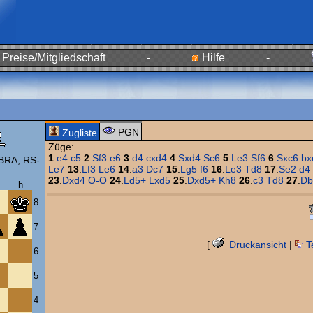
Preise/Mitgliedschaft
-
Hilfe
-
PGN
Zugliste
Züge:
1
.
e4
c5
2
.
Sf3
e6
3
.
d4
cxd4
4
.
Sxd4
Sc6
5
.
Le3
Sf6
6
.
Sxc6
bx
BRA, RS-
Le7
13
.
Lf3
Le6
14
.
a3
Dc7
15
.
Lg5
f6
16
.
Le3
Td8
17
.
Se2
d4
23
.
Dxd4
O-O
24
.
Ld5+
Lxd5
25
.
Dxd5+
Kh8
26
.
c3
Td8
27
.
Db
h
8
7
[
Druckansicht
|
T
6
5
4