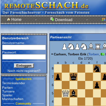
Home
-
-
Download
Partieansicht
Benutzerbereich
Benutzername:
Passwort:
•
Carlsen, Torben Erik
(
Torben
,
Elo 1720)
a
b
c
d
e
f
g
8
Noch nicht registriert?
7
Spielbetrieb
Terminkalender
6
Partien
Turniere
5
Spieler
Mannschaften
4
Community