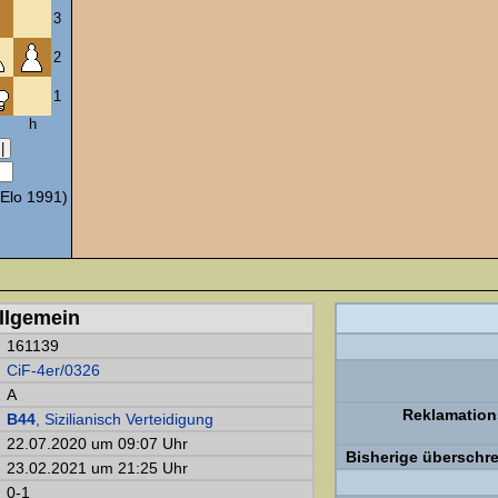
3
2
1
h
Elo 1991)
llgemein
161139
CiF-4er/0326
A
Reklamatio
B44
, Sizilianisch Verteidigung
22.07.2020 um 09:07 Uhr
Bisherige überschr
23.02.2021 um 21:25 Uhr
0-1