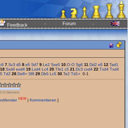
-
Forum
-
Feedback
c6
7
.
Sc3
d5
8
.
e5
Sd7
9
.
Le2
Sxe5
10
.
O-O
Sg6
11
.
Dd2
e5
12
.
Tad1
18
.
Sxd4
exd4
19
.
Lxd4
Lc4
20
.
Tfe1
c5
21
.
Dc3
cxd4
22
.
Txd4
Txd4
5
Td2
28
.
De8+
Sf8
29
.
Db5
Lc5
30
.
Te2
Td1+
0-1
0
(
0
Stimmen)
NEW
estfenster
|
Kommentieren
]