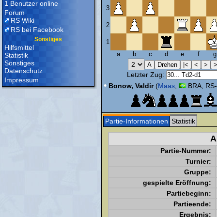
1 Benutzer online
3
Forum
RS Wiki
2
RS bei Facebook
Sonstiges
1
Hilfsmittel
a
b
c
d
e
f
g
Statistik
Sonstiges
Datenschutz
Letzter Zug:
Impressum
•
Bonow, Valdir
(
Maas
,
BRA, RS-
Partie-Informationen
Statistik
A
Partie-Nummer:
Turnier:
Gruppe:
gespielte Eröffnung:
Partiebeginn:
Partieende:
Ergebnis: