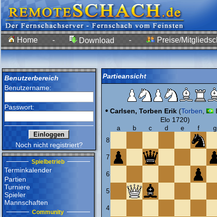
Home
-
-
Preise/Mitgliedsc
Download
Partieansicht
Benutzerbereich
Benutzername:
Passwort:
•
Carlsen, Torben Erik
(
Torben
,
Elo 1720)
a
b
c
d
e
f
g
8
Noch nicht registriert?
7
Spielbetrieb
Terminkalender
6
Partien
Turniere
5
Spieler
Mannschaften
4
Community