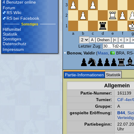
4 Benutzer online
3
Forum
RS Wiki
2
RS bei Facebook
Sonstiges
1
Hilfsmittel
a
b
c
d
e
f
g
Statistik
Sonstiges
Datenschutz
Letzter Zug:
Impressum
•
Bonow, Valdir
(
Maas
,
BRA, RS-
Partie-Informationen
Statistik
Allgemein
Partie-Nummer:
161139
Turnier:
CiF-4er/
Gruppe:
A
gespielte Eröffnung:
B44
, Siz
Verteidi
Partiebeginn:
22.07.2
Uhr