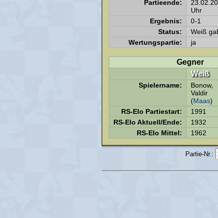
Partieende:
23.02.2
Uhr
Ergebnis:
0-1
Status:
Weiß gab
Wertungspartie:
ja
Gegner
Weiß
Spielername:
Bonow,
Valdir
(
Maas
)
RS-Elo Partiestart:
1991
RS-Elo Aktuell/Ende:
1932
RS-Elo Mittel:
1962
Partie-Nr.: