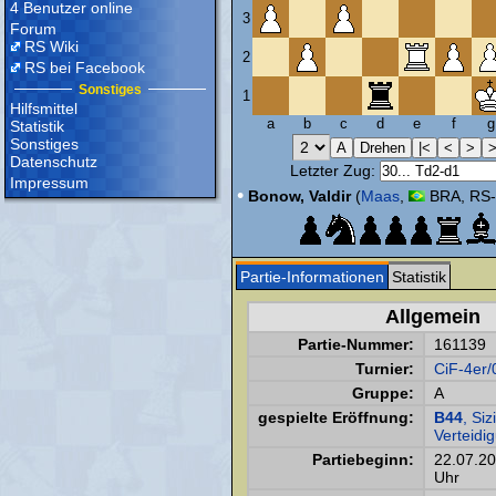
4 Benutzer online
3
Forum
RS Wiki
2
RS bei Facebook
Sonstiges
1
Hilfsmittel
a
b
c
d
e
f
g
Statistik
Sonstiges
Datenschutz
Letzter Zug:
Impressum
•
Bonow, Valdir
(
Maas
,
BRA, RS-
Partie-Informationen
Statistik
Allgemein
Partie-Nummer:
161139
Turnier:
CiF-4er/
Gruppe:
A
gespielte Eröffnung:
B44
, Siz
Verteidi
Partiebeginn:
22.07.2
Uhr