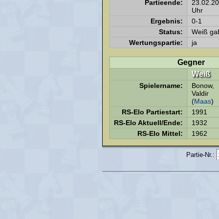
Partieende:
23.02.2
Uhr
Ergebnis:
0-1
Status:
Weiß gab
Wertungspartie:
ja
Gegner
Weiß
Spielername:
Bonow,
Valdir
(
Maas
)
RS-Elo Partiestart:
1991
RS-Elo Aktuell/Ende:
1932
RS-Elo Mittel:
1962
Partie-Nr.: