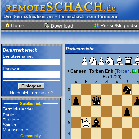
Home
-
-
Preise/Mitgliedsc
Download
Partieansicht
Benutzerbereich
Benutzername:
Passwort:
•
Carlsen, Torben Erik
(
Torben
,
Elo 1720)
a
b
c
d
e
f
g
8
Noch nicht registriert?
7
Spielbetrieb
Terminkalender
6
Partien
Turniere
5
Spieler
Mannschaften
4
Community