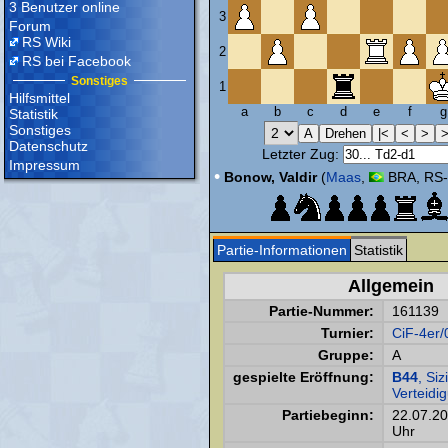
3 Benutzer online
3
Forum
RS Wiki
2
RS bei Facebook
Sonstiges
1
Hilfsmittel
a
b
c
d
e
f
g
Statistik
Sonstiges
Datenschutz
Letzter Zug:
Impressum
•
Bonow, Valdir
(
Maas
,
BRA, RS-
Partie-Informationen
Statistik
Allgemein
Partie-Nummer:
161139
Turnier:
CiF-4er/
Gruppe:
A
gespielte Eröffnung:
B44
, Siz
Verteidi
Partiebeginn:
22.07.2
Uhr