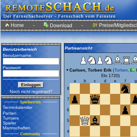
Home
-
-
Preise/Mitgliedsc
Download
Partieansicht
Benutzerbereich
Benutzername:
Passwort:
•
Carlsen, Torben Erik
(
Torben
,
Elo 1720)
a
b
c
d
e
f
g
8
Noch nicht registriert?
7
Spielbetrieb
Terminkalender
6
Partien
Turniere
5
Spieler
Mannschaften
4
Community