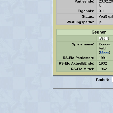
Partieende:
23.02.2
Uhr
Ergebnis:
0-1
Status:
Weiß gab
Wertungspartie:
ja
Gegner
Weiß
Spielername:
Bonow,
Valdir
(
Maas
)
RS-Elo Partiestart:
1991
RS-Elo Aktuell/Ende:
1932
RS-Elo Mittel:
1962
Partie-Nr.: