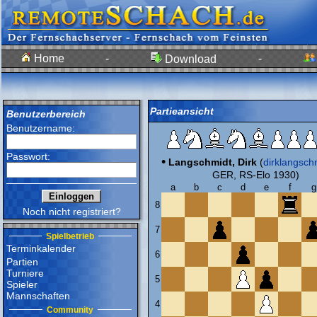
Home
-
-
Download
Partieansicht
Benutzerbereich
Benutzername:
Passwort:
•
Langschmidt, Dirk
(
dirklangsch
GER, RS-Elo 1930)
a
b
c
d
e
f
g
8
Noch nicht registriert?
7
Spielbetrieb
Terminkalender
6
Partien
Turniere
5
Spieler
Mannschaften
4
Community