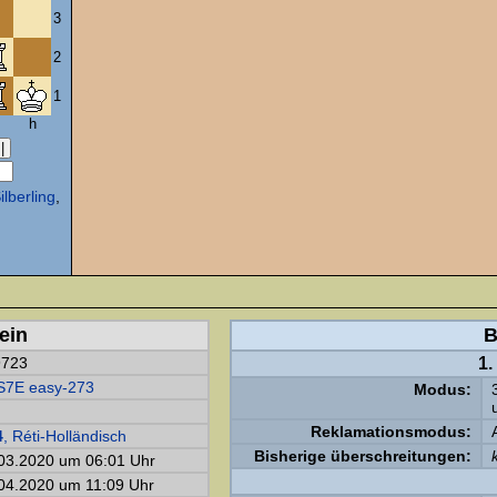
3
2
1
h
ilberling
,
ein
B
9723
1.
S7E easy-273
Modus:
Reklamationsmodus:
4
, Réti-Holländisch
Bisherige überschreitungen:
03.2020 um 06:01 Uhr
04.2020 um 11:09 Uhr