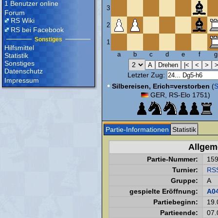
1 Benutzer online
3
Forum
RS Wiki
2
RS bei Facebook
Sonstiges
1
Hilfsmittel
a
b
c
d
e
f
g
Statistik
Sonstiges
Datenschutz
Letzter Zug:
Impressum
•
Silbereisen, Erich=verstorben
(
S
GER, RS-Elo 1751)
Partie-Informationen
Statistik
Allgem
Partie-Nummer:
15
Turnier:
RS
Gruppe:
A
gespielte Eröffnung:
A0
Partiebeginn:
19.
Partieende:
07.