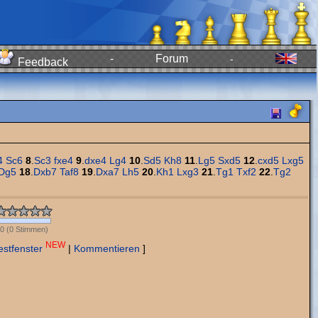
-
Forum
-
Feedback
4
Sc6
8
.
Sc3
fxe4
9
.
dxe4
Lg4
10
.
Sd5
Kh8
11
.
Lg5
Sxd5
12
.
cxd5
Lxg5
Dg5
18
.
Dxb7
Taf8
19
.
Dxa7
Lh5
20
.
Kh1
Lxg3
21
.
Tg1
Txf2
22
.
Tg2
0
(
0
Stimmen)
NEW
estfenster
|
Kommentieren
]