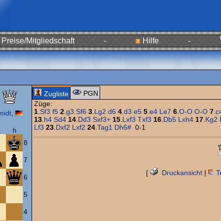
Preise/Mitgliedschaft
-
Hilfe
-
PGN
Zugliste
Züge:
1
.
Sf3
f5
2
.
g3
Sf6
3
.
Lg2
d6
4
.
d3
e5
5
.
e4
Le7
6
.
O-O
O-O
7
.
c
midt
,
13
.
h4
Sd4
14
.
Dd3
Sxf3+
15
.
Lxf3
Txf3
16
.
Db5
Lxh4
17
.
Kg2
Lf3
23
.
Dxf2
Lxf2
24
.
Tag1
Dh6#
0-1
h
8
7
[
Druckansicht
|
T
6
5
4