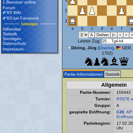
3
1 Benutzer online
Forum
2
RS Wiki
RS bei Facebook
1
Sonstiges
a
b
c
d
e
f
g
Hilfsmittel
Statistik
Sonstiges
Letzter Zug:
Datenschutz
•
Döring, Jörg
(
Doering
,
GER, 
Impressum
1702)
Partie-Informationen
Statistik
Allgemein
Partie-Nummer:
159443
Turnier:
RSS7E e
Gruppe:
A
gespielte Eröffnung:
C20
, KP
Eröffnun
Partiebeginn:
17.02.2
Uhr