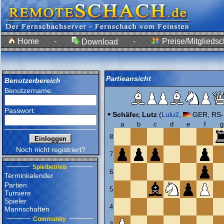
Home
-
-
Preise/Mitgliedsc
Download
Partieansicht
Benutzerbereich
Benutzername:
Passwort:
•
Schäfer, Lutz
(
Lulu2
,
GER, RS-E
a
b
c
d
e
f
g
8
Noch nicht registriert?
7
Spielbetrieb
6
Terminkalender
Partien
5
Turniere
Spieler
4
Mannschaften
Community