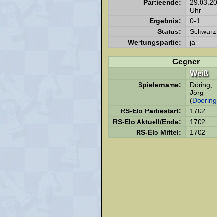
Partieende:
29.03.2
Uhr
Ergebnis:
0-1
Status:
Schwarz 
Wertungspartie:
ja
Gegner
Weiß
Spielername:
Döring,
Jörg
(
Doering
RS-Elo Partiestart:
1702
RS-Elo Aktuell/Ende:
1702
RS-Elo Mittel:
1702