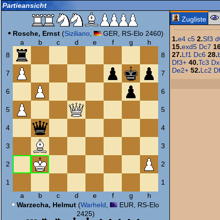
Partieansicht
Zugliste
•
Rosche, Ernst
(
Siziliano
,
GER, RS-Elo 2460)
1.
e4
c5
2.
Sf3
d
a
b
c
d
e
f
g
h
15.
exd5
Dc7
16
27.
Lf1
Dc6
28.
8
8
Df3+
40.
Tc3
Dx
De2+
52.
Lc2
D
7
7
6
6
5
5
4
4
3
3
2
2
1
1
a
b
c
d
e
f
g
h
•
Warzecha, Helmut
(
Warheld
,
EUR, RS-Elo
2425)