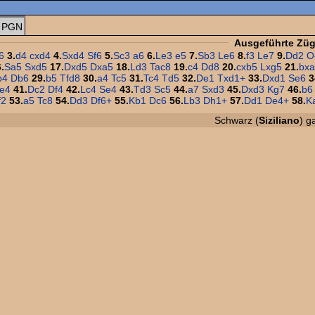
PGN
Ausgeführte Zü
6
3.
d4
cxd4
4.
Sxd4
Sf6
5.
Sc3
a6
6.
Le3
e5
7.
Sb3
Le6
8.
f3
Le7
9.
Dd2
O
.
Sa5
Sxd5
17.
Dxd5
Dxa5
18.
Ld3
Tac8
19.
c4
Dd8
20.
cxb5
Lxg5
21.
bx
b4
Db6
29.
b5
Tfd8
30.
a4
Tc5
31.
Tc4
Td5
32.
De1
Txd1+
33.
Dxd1
Se6
3
e4
41.
Dc2
Df4
42.
Lc4
Se4
43.
Td3
Sc5
44.
a7
Sxd3
45.
Dxd3
Kg7
46.
b6
f2
53.
a5
Tc8
54.
Dd3
Df6+
55.
Kb1
Dc6
56.
Lb3
Dh1+
57.
Dd1
De4+
58.
K
Schwarz (
Siziliano
) g