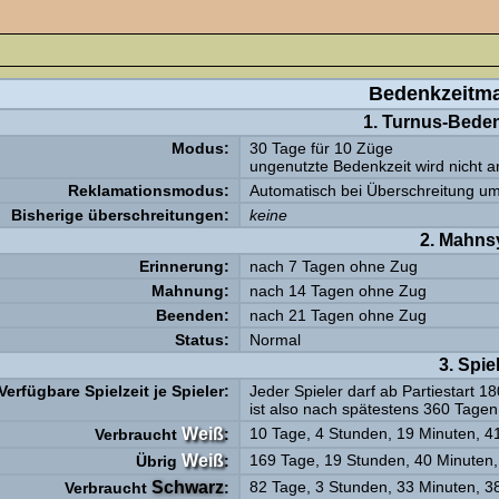
Bedenkzeitm
1. Turnus-Bede
Modus:
30 Tage für 10 Züge
ungenutzte Bedenkzeit wird nicht 
Reklamationsmodus:
Automatisch bei Überschreitung u
Bisherige überschreitungen:
keine
2. Mahns
Erinnerung:
nach 7 Tagen ohne Zug
Mahnung:
nach 14 Tagen ohne Zug
Beenden:
nach 21 Tagen ohne Zug
Status:
Normal
3. Spiel
Verfügbare Spielzeit je Spieler:
Jeder Spieler darf ab Partiestart 
ist also nach spätestens 360 Tagen
Weiß
10 Tage, 4 Stunden, 19 Minuten, 
Verbraucht
:
Weiß
169 Tage, 19 Stunden, 40 Minuten
Übrig
:
Schwarz
82 Tage, 3 Stunden, 33 Minuten, 
Verbraucht
: