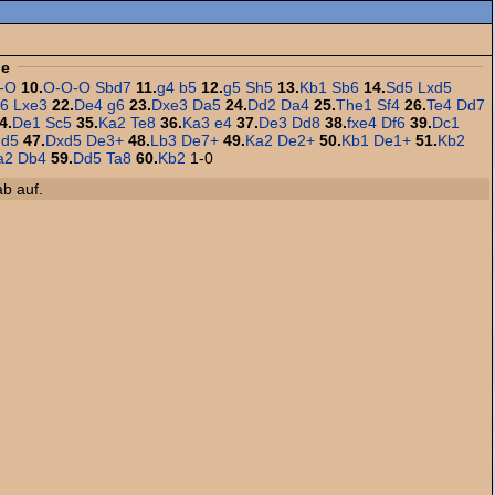
ge
-O
10.
O-O-O
Sbd7
11.
g4
b5
12.
g5
Sh5
13.
Kb1
Sb6
14.
Sd5
Lxd5
a6
Lxe3
22.
De4
g6
23.
Dxe3
Da5
24.
Dd2
Da4
25.
The1
Sf4
26.
Te4
Dd7
4.
De1
Sc5
35.
Ka2
Te8
36.
Ka3
e4
37.
De3
Dd8
38.
fxe4
Df6
39.
Dc1
d5
47.
Dxd5
De3+
48.
Lb3
De7+
49.
Ka2
De2+
50.
Kb1
De1+
51.
Kb2
a2
Db4
59.
Dd5
Ta8
60.
Kb2
1-0
ab auf.