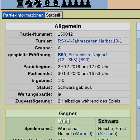
Partie-Informationen
Statistik
Allgemein
Partie-Nummer:
159042
Turnier:
RSX-4-Jahreszeiten Herbst 19-1
Gruppe:
A
gespielte Eröffnung:
B90
, Sizilianisch: Najdorf
(12...Sh5) (B90)
Partiebeginn:
29.12.2019 um 12:00 Uhr
Partieende:
30.03.2020 um 16:53 Uhr
Ergebnis:
1-0
Status:
Schwarz gab auf.
Wertungspartie:
ja
Zugverzögerung:
2 Halbzüge während des Spiels.
Gegner
Weiß
Schwarz
Spielername:
Warzecha,
Rosche, Ernst
Helmut (
Warheld
)
(
Siziliano
)