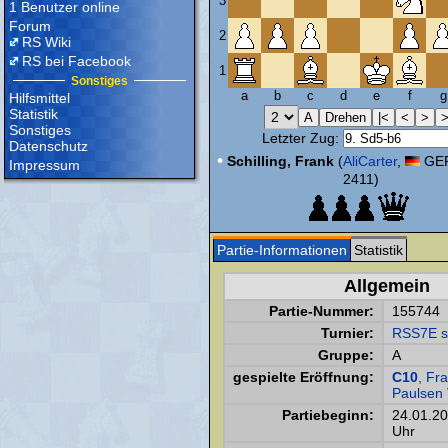
3
1 Benutzer online
Forum
2
RS Wiki
RS bei Facebook
1
Sonstiges
a
b
c
d
e
f
g
Hilfsmittel
Statistik
Sonstiges
Letzter Zug:
Datenschutz
•
Schilling, Frank
(
AliCarter
,
GER
Impressum
2411)
Partie-Informationen
Statistik
Allgemein
Partie-Nummer:
155744
Turnier:
RSS7E s
Gruppe:
A
gespielte Eröffnung:
C10
, Fr
Paulsen 
Partiebeginn:
24.01.2
Uhr