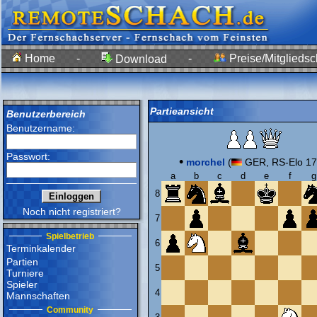
Home
-
-
Preise/Mitgliedsc
Download
Partieansicht
Benutzerbereich
Benutzername:
Passwort:
•
morchel
(
GER, RS-Elo 17
a
b
c
d
e
f
g
8
Noch nicht registriert?
7
Spielbetrieb
6
Terminkalender
Partien
5
Turniere
Spieler
4
Mannschaften
Community