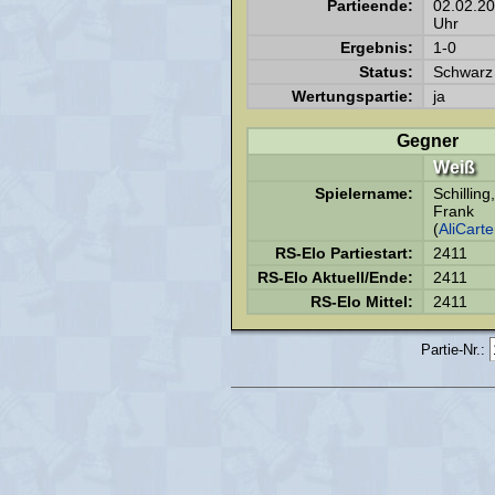
Partieende:
02.02.2
Uhr
Ergebnis:
1-0
Status:
Schwarz 
Wertungspartie:
ja
Gegner
Weiß
Spielername:
Schilling,
Frank
(
AliCarte
RS-Elo Partiestart:
2411
RS-Elo Aktuell/Ende:
2411
RS-Elo Mittel:
2411
Partie-Nr.: