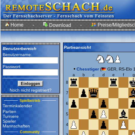
Home
-
-
Preise/Mitgliedsc
Download
Partieansicht
Benutzerbereich
Benutzername:
Passwort:
•
Chesstiger
(
GER, RS-Elo 
a
b
c
d
e
f
g
8
Noch nicht registriert?
7
Spielbetrieb
6
Terminkalender
Partien
5
Turniere
Spieler
4
Mannschaften
Community