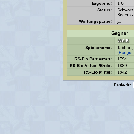
Ergebnis:
1-0
Status:
Schwarz 
Bedenkze
Wertungspartie:
ja
Gegner
Weiß
Spielername:
Tabbert,
(
Ruegen
RS-Elo Partiestart:
1794
RS-Elo Aktuell/Ende:
1889
RS-Elo Mittel:
1842
Partie-Nr.: