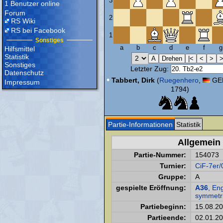
3
1 Benutzer online
Forum
2
RS Wiki
RS bei Facebook
1
Sonstiges
a
b
c
d
e
f
g
Hilfsmittel
Statistik
Sonstiges
Letzter Zug:
Datenschutz
•
Tabbert, Dirk
(
Ruegenhero
,
GER
Impressum
1794)
Partie-Informationen
Statistik
Allgemein
Partie-Nummer:
154073
Turnier:
CiF-7er/
Gruppe:
A
gespielte Eröffnung:
A36
, Eng
symmetri
Partiebeginn:
15.08.2
Partieende:
02.01.2