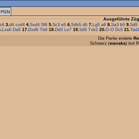
PGN
Ausgeführte Zü
c6
3.
d4
cxd4
4.
Sxd4
Sf6
5.
Sc3
e5
6.
Sdb5
d6
7.
Lg5
a6
8.
Sa3
b5
9.
Sd5
.
Lxa6
Da5
17.
Dxd6
Tb6
18.
Dd3
Le7
19.
Sd5
Txb2
20.
O-O
Dc5
21.
Tad
Die Partie endete
Re
Schwarz (
wanaka
) bot 