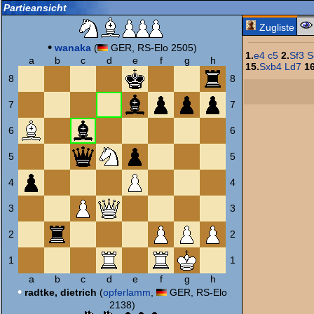
Partieansicht
Zugliste
•
wanaka
(
GER, RS-Elo 2505)
1.
e4
c5
2.
Sf3
S
a
b
c
d
e
f
g
h
15.
Sxb4
Ld7
16
8
8
7
7
6
6
5
5
4
4
3
3
2
2
1
1
a
b
c
d
e
f
g
h
•
radtke, dietrich
(
opferlamm
,
GER, RS-Elo
2138)