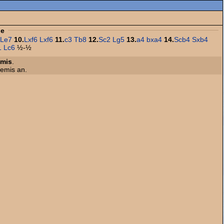
ge
Le7
10.
Lxf6
Lxf6
11.
c3
Tb8
12.
Sc2
Lg5
13.
a4
bxa4
14.
Scb4
Sxb4
1
Lc6
½-½
mis
.
Remis an.