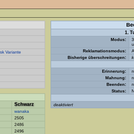
Be
1. 
Modus:
3
u
Reklamationsmodus:
A
nsk Variante
Bisherige überschreitungen:
k
Erinnerung:
n
Mahnung:
n
Beenden:
n
Status:
N
Schwarz
deaktiviert
wanaka
2505
2486
2496