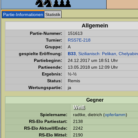
Partie-Informationen
Statistik
Allgemein
Partie-Nummer:
151613
Turnier:
RSS7E-218
Gruppe:
A
gespielte Eröffnung:
B33
, Sizilianisch: Pelikan, Chelyabi
Partiebeginn:
24.12.2017 um 18:51 Uhr
Partieende:
13.05.2018 um 12:09 Uhr
Ergebnis:
½-½
Status:
Remis
Wertungspartie:
ja
Gegner
Weiß
Spielername:
radtke, dietrich (
opferlamm
)
RS-Elo Partiestart:
2138
RS-Elo Aktuell/Ende:
2242
RS-Elo Mittel:
2190