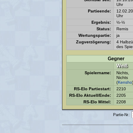
Uhr
Partieende:
12.02.2
Uhr
Ergebnis:
½-½
Status:
Remis
Wertungspartie:
ja
Zugverzögerung:
4 Halbz
des Spie
Gegner
Weiß
Spielername:
Nichts,
Nichts
(
Kensho
RS-Elo Partiestart:
2210
RS-Elo Aktuell/Ende:
2205
RS-Elo Mittel:
2208
Partie-Nr.: