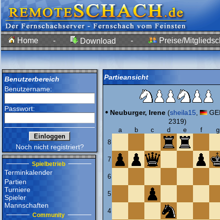
Home
-
-
Preise/Mitgliedsc
Download
Partieansicht
Benutzerbereich
Benutzername:
Passwort:
•
Neuburger, Irene
(
sheila15
,
GER
2319)
a
b
c
d
e
f
g
8
Noch nicht registriert?
7
Spielbetrieb
Terminkalender
6
Partien
Turniere
5
Spieler
Mannschaften
4
Community