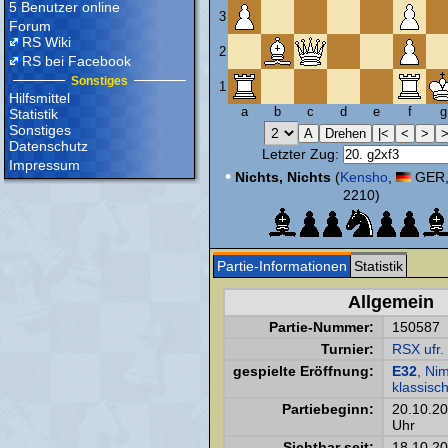
5 Benutzer online
3
Forum
RS Wiki
2
RS bei Facebook
Sonstiges
1
Hilfsmittel
a
b
c
d
e
f
g
Statistik
Sonstiges
Datenschutz
Letzter Zug:
Impressum
•
Nichts, Nichts
(
Kensho
,
GER,
2210)
Partie-Informationen
Statistik
Allgemein
Partie-Nummer:
150587
Turnier:
RSX ufr
gespielte Eröffnung:
E32
, Ni
klassisc
Partiebeginn:
20.10.2
Uhr
Sichtbar seit:
18.10.2