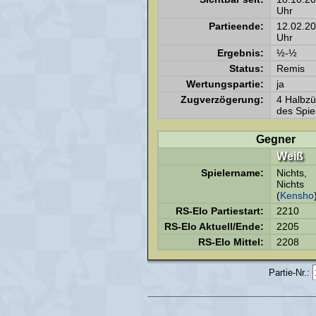
Uhr
Partieende:
12.02.2
Uhr
Ergebnis:
½-½
Status:
Remis
Wertungspartie:
ja
Zugverzögerung:
4 Halbz
des Spie
Gegner
Weiß
Spielername:
Nichts,
Nichts
(
Kensho
RS-Elo Partiestart:
2210
RS-Elo Aktuell/Ende:
2205
RS-Elo Mittel:
2208
Partie-Nr.: