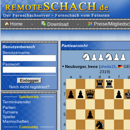
Home
-
-
Preise/Mitgliedsc
Download
Partieansicht
Benutzerbereich
Benutzername:
Passwort:
•
Neuburger, Irene
(
sheila15
,
GER
2319)
a
b
c
d
e
f
g
8
Noch nicht registriert?
7
Spielbetrieb
Terminkalender
6
Partien
Turniere
5
Spieler
Mannschaften
4
Community