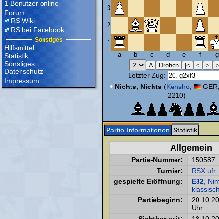
1 Benutzer online
3
Forum
RS Wiki
2
RS bei Facebook
Sonstiges
1
Hilfsmittel
a
b
c
d
e
f
g
Statistik
Sonstiges
Datenschutz
Letzter Zug:
Impressum
•
Nichts, Nichts
(
Kensho
,
GER,
2210)
Partie-Informationen
Statistik
Allgemein
Partie-Nummer:
150587
Turnier:
RSX ufr
gespielte Eröffnung:
E32
, Ni
klassisc
Partiebeginn:
20.10.2
Uhr
Sichtbar seit:
18.10.2