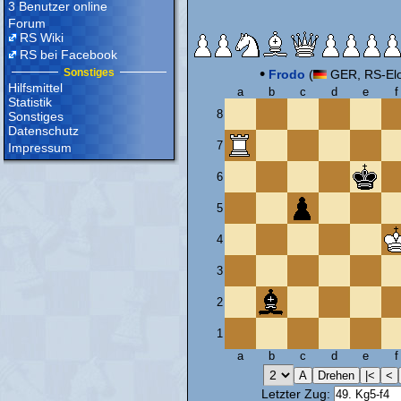
3 Benutzer online
Forum
RS Wiki
RS bei Facebook
•
Sonstiges
Frodo
(
GER, RS-Elo
Hilfsmittel
a
b
c
d
e
f
Statistik
8
Sonstiges
Datenschutz
7
Impressum
6
5
4
3
2
1
a
b
c
d
e
f
Letzter Zug: