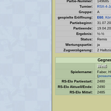
Partie-Nummer:
149685
Turnier:
RSX-4-J
Gruppe:
A
gespielte Eröffnung:
E60
, Kö
Partiebeginn:
31.07.2
Partieende:
19.04.2
Ergebnis:
½-½
Status:
Remis
Wertungspartie:
ja
Zugverzögerung:
2 Halbzü
Gegne
Weiß
Spielername:
Faber, H
(
posaun
RS-Elo Partiestart:
2480
RS-Elo Aktuell/Ende:
2490
RS-Elo Mittel:
2485