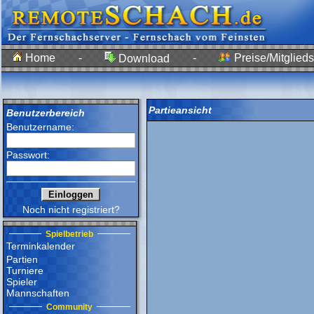
Home
-
-
Preise/Mitglieds
Download
Partieansicht
Benutzerbereich
Benutzername:
Passwort:
Noch nicht registriert?
Spielbetrieb
Terminkalender
Partien
Turniere
Spieler
Mannschaften
Community