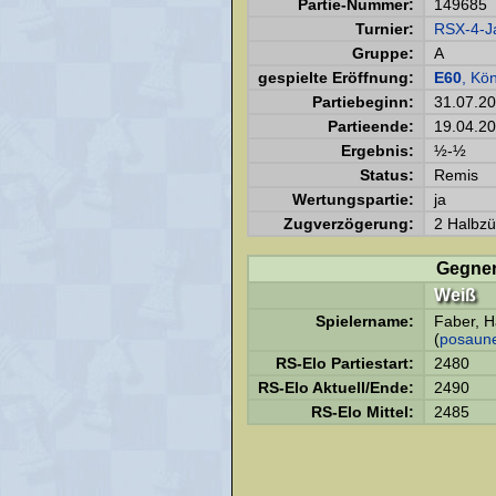
Partie-Nummer:
149685
Turnier:
RSX-4-J
Gruppe:
A
gespielte Eröffnung:
E60
, Kö
Partiebeginn:
31.07.2
Partieende:
19.04.2
Ergebnis:
½-½
Status:
Remis
Wertungspartie:
ja
Zugverzögerung:
2 Halbzü
Gegne
Weiß
Spielername:
Faber, H
(
posaun
RS-Elo Partiestart:
2480
RS-Elo Aktuell/Ende:
2490
RS-Elo Mittel:
2485