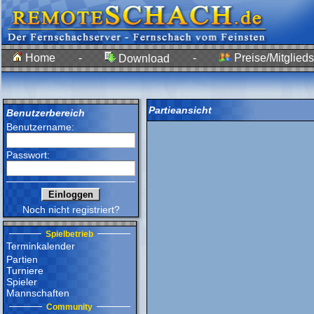
Home
-
-
Preise/Mitglieds
Download
Partieansicht
Benutzerbereich
Benutzername:
Passwort:
Noch nicht registriert?
Spielbetrieb
Terminkalender
Partien
Turniere
Spieler
Mannschaften
Community