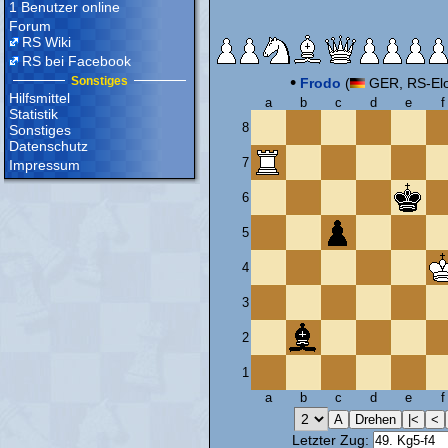
1 Benutzer online
Forum
RS Wiki
RS bei Facebook
•
Sonstiges
Frodo
(
GER, RS-Elo
Hilfsmittel
a
b
c
d
e
f
Statistik
8
Sonstiges
Datenschutz
7
Impressum
6
5
4
3
2
1
a
b
c
d
e
f
Letzter Zug: