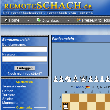
Home
-
-
Preise/Mitglieds
Download
Partieansicht
Benutzerbereich
Benutzername:
Passwort:
Noch nicht registriert?
Spielbetrieb
Terminkalender
•
Frodo
(
GER, RS-Elo
Partien
a
b
c
d
e
f
Turniere
8
Spieler
Mannschaften
7
Community