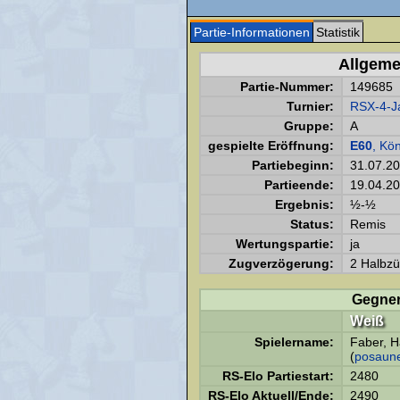
Partie-Informationen
Statistik
Allgeme
Partie-Nummer:
149685
Turnier:
RSX-4-J
Gruppe:
A
gespielte Eröffnung:
E60
, Kö
Partiebeginn:
31.07.2
Partieende:
19.04.2
Ergebnis:
½-½
Status:
Remis
Wertungspartie:
ja
Zugverzögerung:
2 Halbzü
Gegne
Weiß
Spielername:
Faber, H
(
posaun
RS-Elo Partiestart:
2480
RS-Elo Aktuell/Ende:
2490