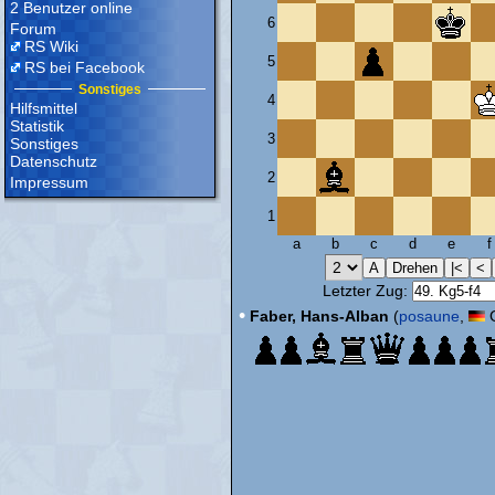
2 Benutzer online
6
Forum
RS Wiki
5
RS bei Facebook
Sonstiges
4
Hilfsmittel
Statistik
3
Sonstiges
Datenschutz
2
Impressum
1
a
b
c
d
e
f
Letzter Zug:
•
Faber, Hans-Alban
(
posaune
,
G