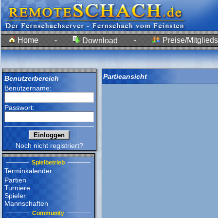
Home
-
-
Preise/Mitglieds
Download
Partieansicht
Benutzerbereich
Benutzername:
Passwort:
Noch nicht registriert?
Spielbetrieb
Terminkalender
Partien
Turniere
Spieler
Mannschaften
Community