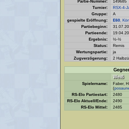
Partie-Nummer:
149685
Turnier:
RSX-4-J
Gruppe:
A
gespielte Eröffnung:
E60
, Kö
Partiebeginn:
31.07.2
Partieende:
19.04.2
Ergebnis:
½-½
Status:
Remis
Wertungspartie:
ja
Zugverzögerung:
2 Halbzü
Gegne
Weiß
Spielername:
Faber, H
(
posaun
RS-Elo Partiestart:
2480
RS-Elo Aktuell/Ende:
2490
RS-Elo Mittel:
2485