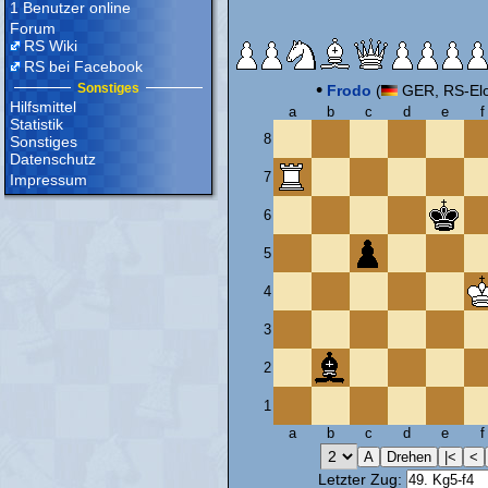
1 Benutzer online
Forum
RS Wiki
RS bei Facebook
•
Sonstiges
Frodo
(
GER, RS-Elo
Hilfsmittel
a
b
c
d
e
f
Statistik
8
Sonstiges
Datenschutz
7
Impressum
6
5
4
3
2
1
a
b
c
d
e
f
Letzter Zug: