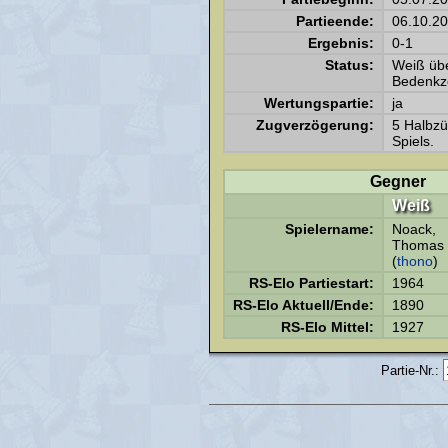
Partieende:
06.10.2
Ergebnis:
0-1
Status:
Weiß übe
Bedenkze
Wertungspartie:
ja
Zugverzögerung:
5 Halbz
Spiels.
Gegner
Weiß
Spielername:
Noack,
Thomas
(
thono
)
RS-Elo Partiestart:
1964
RS-Elo Aktuell/Ende:
1890
RS-Elo Mittel:
1927
Partie-Nr.: