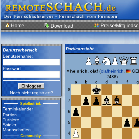
Home
-
-
Preise/Mitgliedsc
Download
Partieansicht
Benutzerbereich
Benutzername:
Passwort:
•
heinrich, olaf
(
olafheinrich
,
GER
2436)
a
b
c
d
e
f
g
8
Noch nicht registriert?
7
Spielbetrieb
Terminkalender
6
Partien
Turniere
5
Spieler
Mannschaften
4
Community