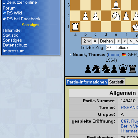
1 Benutzer online
3
Forum
RS Wiki
2
RS bei Facebook
Sonstiges
1
Hilfsmittel
a
b
c
d
e
f
g
Statistik
Sonstiges
Datenschutz
Letzter Zug:
Impressum
•
Noack, Thomas
(
thono
,
GER,
1964)
Partie-Informationen
Statistik
Allgemein
Partie-Nummer:
149410
Turnier:
RSRAND
Gruppe:
A
gespielte Eröffnung:
C67
, Ru
Berlin Ve
l'Hermet
Partiebeginn:
05.07.2