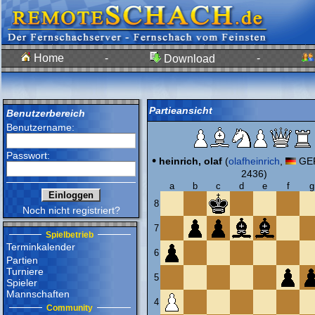
Home
-
-
Download
Partieansicht
Benutzerbereich
Benutzername:
Passwort:
•
heinrich, olaf
(
olafheinrich
,
GER
2436)
a
b
c
d
e
f
g
8
Noch nicht registriert?
7
Spielbetrieb
Terminkalender
6
Partien
Turniere
5
Spieler
Mannschaften
4
Community