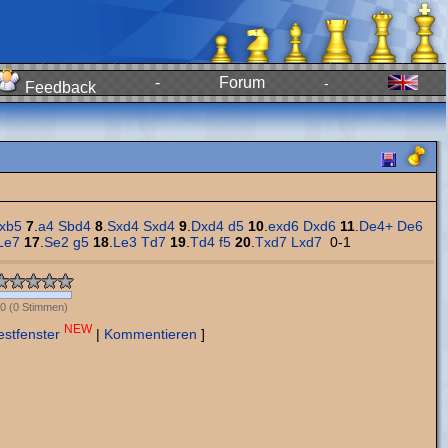
-
Forum
-
Feedback
xb5
7
.
a4
Sbd4
8
.
Sxd4
Sxd4
9
.
Dxd4
d5
10
.
exd6
Dxd6
11
.
De4+
De6
Le7
17
.
Se2
g5
18
.
Le3
Td7
19
.
Td4
f5
20
.
Txd7
Lxd7
0-1
0
(
0
Stimmen)
NEW
estfenster
|
Kommentieren
]