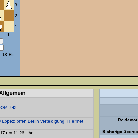
3
2
1
h
 RS-Elo
Allgemein
OM-242
Reklamat
y Lopez: offen Berlin Verteidigung, l'Hermet
Bisherige übers
017 um 11:26 Uhr