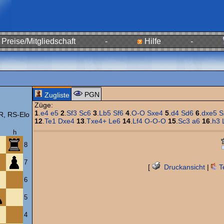
Preise/Mitgliedschaft
-
Hilfe
-
PGN
Zugliste
Züge:
1
.
e4
e5
2
.
Sf3
Sc6
3
.
Lb5
Sf6
4
.
O-O
Sxe4
5
.
d4
Sd6
6
.
dxe5
S
, RS-Elo
12
.
Te1
Dxe4
13
.
Txe4+
Le6
14
.
Lf4
O-O-O
15
.
Sc3
a6
16
.
h3
h
8
7
[
Druckansicht
|
T
6
5
4