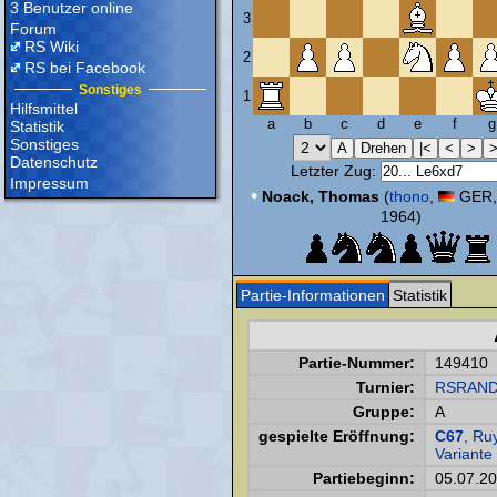
3 Benutzer online
3
Forum
RS Wiki
2
RS bei Facebook
Sonstiges
1
Hilfsmittel
a
b
c
d
e
f
g
Statistik
Sonstiges
Datenschutz
Letzter Zug:
Impressum
•
Noack, Thomas
(
thono
,
GER,
1964)
Partie-Informationen
Statistik
Partie-Nummer:
149410
Turnier:
RSRAND
Gruppe:
A
gespielte Eröffnung:
C67
, Ru
Variante
Partiebeginn:
05.07.2