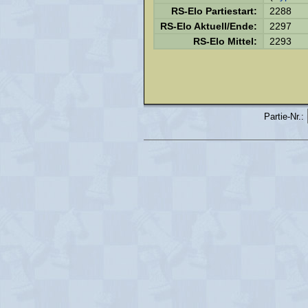
RS-Elo Partiestart:
2288
RS-Elo Aktuell/Ende:
2297
RS-Elo Mittel:
2293
Partie-Nr.: