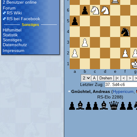
2 Benutzer online
Forum
6
RS Wiki
RS bei Facebook
5
Sonstiges
Hilfsmittel
4
Statistik
Sonstiges
3
Datenschutz
Impressum
2
1
a
b
c
d
e
f
g
Letzter Zug:
•
Gnüchtel, Andreas
(
Hypericum
,
RS-Elo 2288)