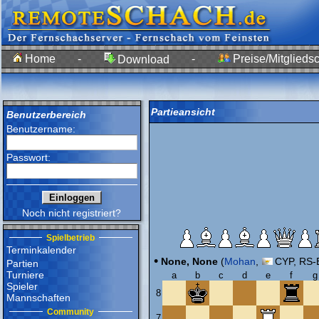
Home
-
-
Preise/Mitgliedsc
Download
Partieansicht
Benutzerbereich
Benutzername:
Passwort:
Noch nicht registriert?
Spielbetrieb
Terminkalender
•
None, None
(
Mohan
,
CYP, RS-E
Partien
Turniere
a
b
c
d
e
f
g
Spieler
8
Mannschaften
Community
7