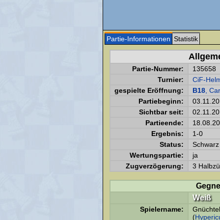
Partie-Informationen
Statistik
Allgem
Partie-Nummer:
135658
Turnier:
CiF-Helm
gespielte Eröffnung:
B18
, Ca
Partiebeginn:
03.11.2
Sichtbar seit:
02.11.2
Partieende:
18.08.2
Ergebnis:
1-0
Status:
Schwarz 
Wertungspartie:
ja
Zugverzögerung:
3 Halbzü
Gegne
Weiß
Spielername:
Gnüchtel
(
Hyperi