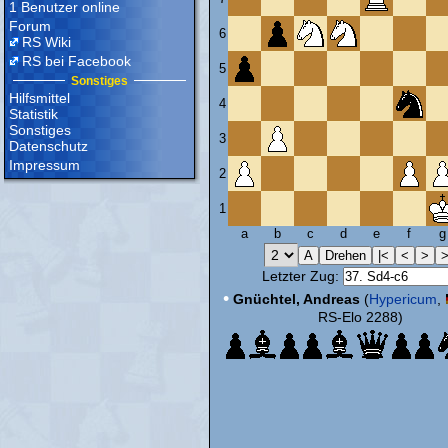
1 Benutzer online
Forum
6
RS Wiki
RS bei Facebook
5
Sonstiges
Hilfsmittel
4
Statistik
Sonstiges
3
Datenschutz
Impressum
2
1
a
b
c
d
e
f
g
Letzter Zug:
•
Gnüchtel, Andreas
(
Hypericum
,
RS-Elo 2288)