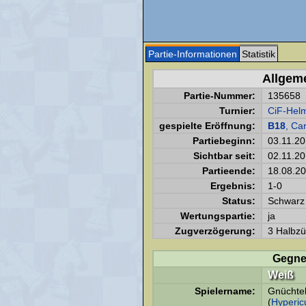
Partie-Informationen
Statistik
Allgem
Partie-Nummer:
135658
Turnier:
CiF-Helm
gespielte Eröffnung:
B18
, Ca
Partiebeginn:
03.11.2
Sichtbar seit:
02.11.2
Partieende:
18.08.2
Ergebnis:
1-0
Status:
Schwarz 
Wertungspartie:
ja
Zugverzögerung:
3 Halbzü
Gegne
Weiß
Spielername:
Gnüchtel
(
Hyperi