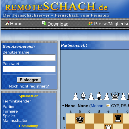
Home
-
-
Preise/Mitgliedsc
Download
Partieansicht
Benutzerbereich
Benutzername:
Passwort:
Noch nicht registriert?
Spielbetrieb
Terminkalender
•
None, None
(
Mohan
,
CYP, RS-E
Partien
Turniere
a
b
c
d
e
f
g
Spieler
8
Mannschaften
Community
7