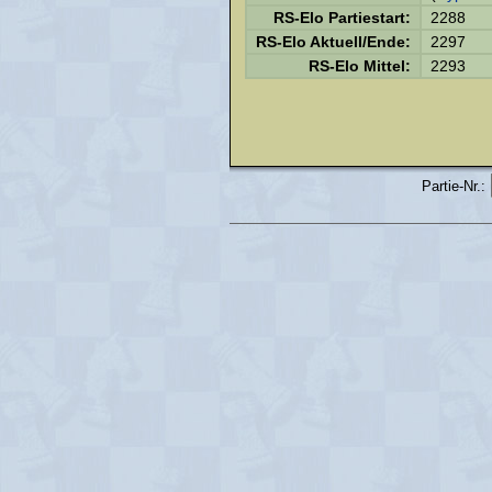
RS-Elo Partiestart:
2288
RS-Elo Aktuell/Ende:
2297
RS-Elo Mittel:
2293
Partie-Nr.: