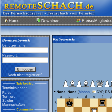
Home
-
-
Preise/Mitgliedsc
Download
Partieansicht
Benutzerbereich
Benutzername:
Passwort:
Noch nicht registriert?
Spielbetrieb
Terminkalender
•
None, None
(
Mohan
,
CYP, RS-E
Partien
Turniere
a
b
c
d
e
f
g
Spieler
8
Mannschaften
Community
7