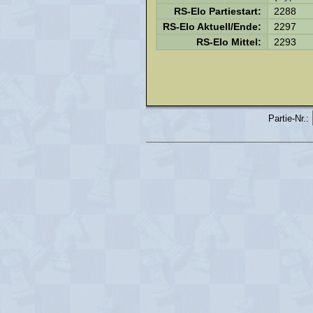
RS-Elo Partiestart:
2288
RS-Elo Aktuell/Ende:
2297
RS-Elo Mittel:
2293
Partie-Nr.: