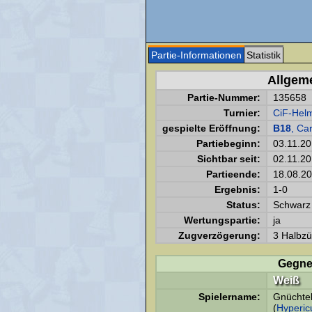
Partie-Informationen
Statistik
Allgem
Partie-Nummer:
135658
Turnier:
CiF-Helm
gespielte Eröffnung:
B18
, Ca
Partiebeginn:
03.11.2
Sichtbar seit:
02.11.2
Partieende:
18.08.2
Ergebnis:
1-0
Status:
Schwarz 
Wertungspartie:
ja
Zugverzögerung:
3 Halbzü
Gegne
Weiß
Spielername:
Gnüchtel
(
Hyperi