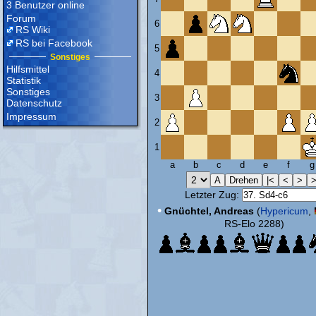
3 Benutzer online
Forum
6
RS Wiki
RS bei Facebook
5
Sonstiges
Hilfsmittel
4
Statistik
Sonstiges
3
Datenschutz
Impressum
2
1
a
b
c
d
e
f
g
Letzter Zug:
•
Gnüchtel, Andreas
(
Hypericum
,
RS-Elo 2288)