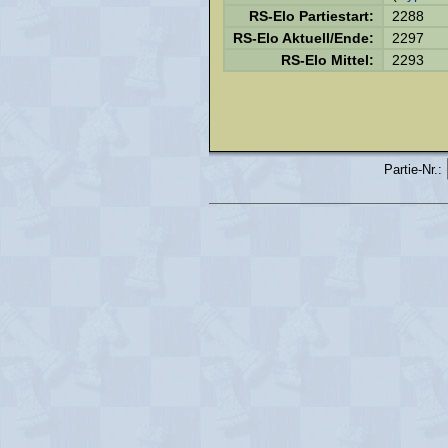
RS-Elo Partiestart:
2288
RS-Elo Aktuell/Ende:
2297
RS-Elo Mittel:
2293
Partie-Nr.: