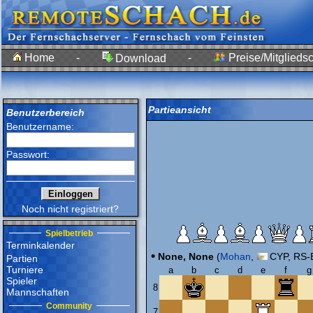
Home
-
-
Preise/Mitgliedsc
Download
Partieansicht
Benutzerbereich
Benutzername:
Passwort:
Noch nicht registriert?
Spielbetrieb
Terminkalender
•
None, None
(
Mohan
,
CYP, RS-E
Partien
Turniere
a
b
c
d
e
f
g
Spieler
8
Mannschaften
Community
7