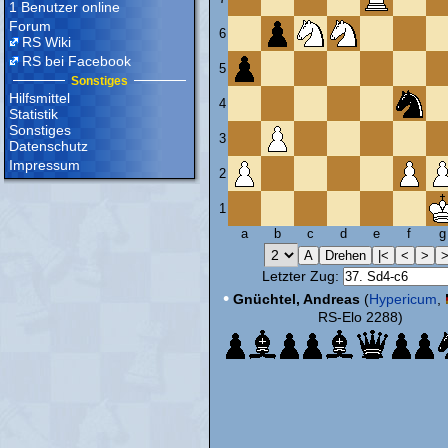
1 Benutzer online
Forum
6
RS Wiki
RS bei Facebook
5
Sonstiges
Hilfsmittel
4
Statistik
Sonstiges
3
Datenschutz
Impressum
2
1
a
b
c
d
e
f
g
Letzter Zug:
•
Gnüchtel, Andreas
(
Hypericum
,
RS-Elo 2288)