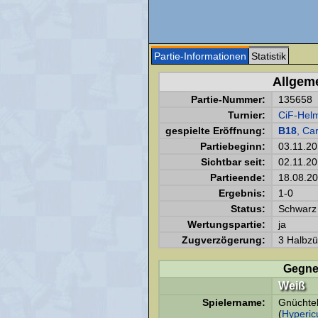
Partie-Informationen
Statistik
Allgem
Partie-Nummer:
135658
Turnier:
CiF-Helm
gespielte Eröffnung:
B18
, Ca
Partiebeginn:
03.11.2
Sichtbar seit:
02.11.2
Partieende:
18.08.2
Ergebnis:
1-0
Status:
Schwarz 
Wertungspartie:
ja
Zugverzögerung:
3 Halbzü
Gegne
Weiß
Spielername:
Gnüchtel
(
Hyperi