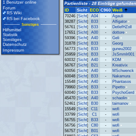
1 Benutzer online
Partienliste - 28 Einträge gefunde
Forum
ID
Sicht
ECO
C960
Weiß
RS Wiki
70246
[
Sicht
]
A04
-
Agauli
RS bei Facebook
38287
[
Sicht
]
B33
-
Alfigator
•
Sonstiges
56761
[
Sicht
]
B33
-
DetlefHZoll
Hilfsmittel
17651
[
Sicht
]
A00
-
dottore
•
Statistik
59396
[
Sicht
]
A40
-
Geli
•
Sonstiges
31878
[
Sicht
]
B33
-
Georg
Datenschutz
56773
[
Sicht
]
B33
-
guneu2002
Impressum
25959
[
Sicht
]
B33
-
JsSmmlr001
60032
[
Sicht
]
A40
-
KDM
•
56767
[
Sicht
]
B21
-
Kreativix
60056
[
Sicht
]
A40
-
MSchwenck
60048
[
Sicht
]
B33
-
Nakamura
15548
[
Sicht
]
A40
-
Phantasos
79960
[
Sicht
]
B33
-
Pipetto
•
60040
[
Sicht
]
B33
-
PsychoGerd
45470
[
Sicht
]
A40
-
schaolin
•
52461
[
Sicht
]
B30
-
taimanov
•
15549
[
Sicht
]
C11
-
wofi
33799
[
Sicht
]
C1
-
wofi
56755
[
Sicht
]
B33
-
wofi
56756
[
Sicht
]
C80
-
wofi
•
56757
[
Sicht
]
B01
-
wofi