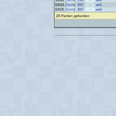
58892
[
Sicht
]
C63
-
wofi
60024
[
Sicht
]
B97
-
wofi
60025
[
Sicht
]
B97
-
wofi
28 Partien gefunden