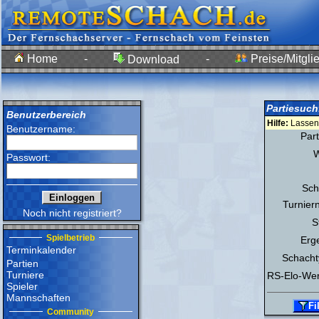
Home
-
-
Preise/Mitgli
Download
Partiesuchf
Benutzerbereich
Hilfe:
Lassen S
Benutzername:
Part
W
Passwort:
Sch
Turnier
Noch nicht registriert?
S
Spielbetrieb
Erg
Terminkalender
Schacht
Partien
Turniere
RS-Elo-Wer
Spieler
Mannschaften
Community