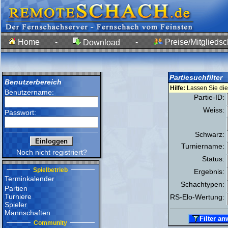
Home
-
-
Preise/Mitgliedsc
Download
Partiesuchfilter
Benutzerbereich
Hilfe:
Lassen Sie die 
Benutzername:
Partie-ID:
Weiss:
Passwort:
Schwarz:
Turniername:
Noch nicht registriert?
Status:
Spielbetrieb
Ergebnis:
Terminkalender
Schachtypen:
Partien
Turniere
RS-Elo-Wertung:
Spieler
Mannschaften
Community