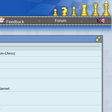
-
Forum
-
Feedback
dom-Chess)
amiert.
.