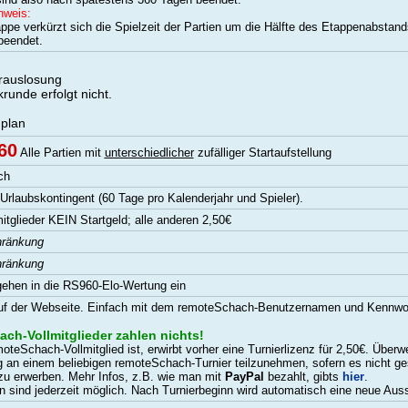
nweis:
appe verkürzt sich die Spielzeit der Partien um die Hälfte des Etappenabstand
 beendet.
rauslosung
runde erfolgt nicht.
plan
60
Alle Partien mit
unterschiedlicher
zufälliger Startaufstellung
ch
Urlaubskontingent (60 Tage pro Kalenderjahr und Spieler).
itglieder KEIN Startgeld; alle anderen 2,50€
hränkung
hränkung
gehen in die RS960-Elo-Wertung ein
auf der Webseite. Einfach mit dem remoteSchach-Benutzernamen und Kennwort
ch-Vollmitglieder zahlen nichts!
oteSchach-Vollmitglied ist, erwirbt vorher eine Turnierlizenz für 2,50€. Über
 an einem beliebigen remoteSchach-Turnier teilzunehmen, sofern es nicht ges
zu erwerben. Mehr Infos, z.B. wie man mit
PayPal
bezahlt, gibts
hier
.
sind jederzeit möglich. Nach Turnierbeginn wird automatisch eine neue Auss