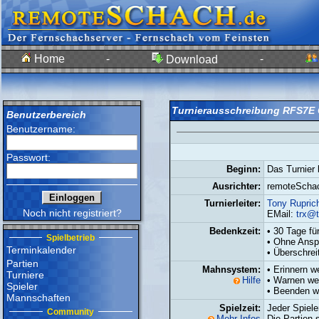
Home
-
-
Download
Turnierausschreibung RFS7E 
Benutzerbereich
Benutzername:
Passwort:
Beginn:
Das Turnier 
Ausrichter:
remoteScha
Turnierleiter:
Tony Ruprich
Noch nicht registriert?
EMail:
trx@t
Bedenkzeit:
• 30 Tage fü
Spielbetrieb
• Ohne Ansp
Terminkalender
• Überschrei
Partien
Mahnsystem:
• Erinnern w
Turniere
Hilfe
• Warnen we
Spieler
• Beenden w
Mannschaften
Spielzeit:
Jeder Spiele
Community
Mehr Infos
Die Partien 