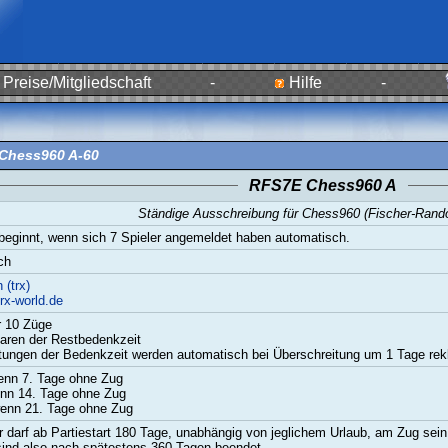
Preise/Mitgliedschaft
-
Hilfe
-
Chess960 A-60
RFS7E Chess960 A
Ständige Ausschreibung für Chess960 (Fischer-Ran
beginnt, wenn sich 7 Spieler angemeldet haben automatisch.
ch
 (trx)
rx-world.de
r 10 Züge
aren der Restbedenkzeit
tungen der Bedenkzeit werden automatisch bei Überschreitung um 1 Tage rekl
enn 7. Tage ohne Zug
nn 14. Tage ohne Zug
enn 21. Tage ohne Zug
r darf ab Partiestart 180 Tage, unabhängig von jeglichem Urlaub, am Zug sein
sind also nach spätestens 360 Tagen beendet.