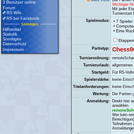
3 Benutzer online
Wichtiger Hi
Forum
Mit jeder Et
RS Wiki
Turnierstart
RS bei Facebook
Spielmodus:
• 7 Spieler
Sonstiges
• Compute
Hilfsmittel
• Eine Rück
Statistik
Sonstiges
Etappen
Datenschutz
Partietyp:
Chess9
Impressum
Turnierordnung:
remoteScha
Turnierurlaub:
allgemeines 
Startgeld:
Für RS-Vollm
Spielerstärke:
keine Einsc
Titelanforderungen:
keine Einsc
Wertung:
Die Partien 
Anmeldung:
Direkt hier 
anwählen.
remoteScha
Wer kein rem
Berechtigung
Teilnahmen 
Anmeldungen 