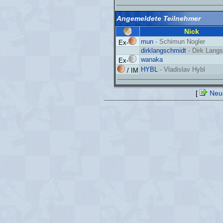
Angemeldete Teilnehmer
Nick
mun
- Schimun Nogler
Ex-
dirklangschmidt
- Dirk Lang
wanaka
Ex-
HYBL
- Vladislav Hybl
/ IM
[
Neue