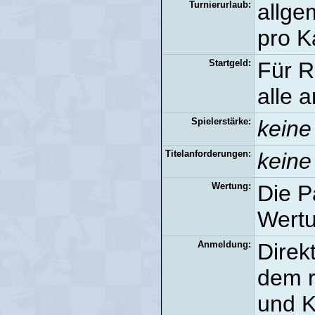
Turnierurlaub:
allge
pro K
Startgeld:
Für R
alle 
Spielerstärke:
keine
Titelanforderungen:
keine
Wertung:
Die P
Wertu
Anmeldung:
Direk
dem 
und K