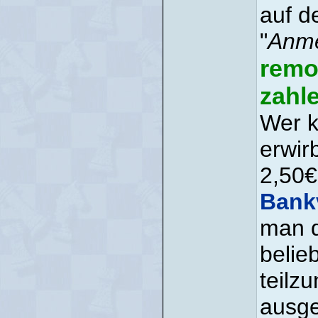
auf d
"
Anm
remo
zahle
Wer k
erwirb
2,50€
Bank
man d
belie
teilz
ausge