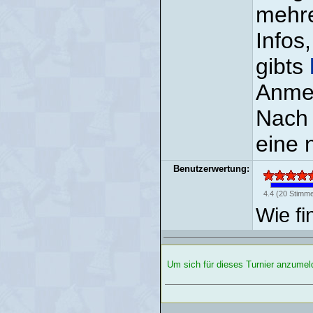
mehre
Infos
gibts
Anmel
Nach 
eine 
Benutzerwertung:
4.4
(
20
Stimme
Wie fi
Um sich für dieses Turnier anzume