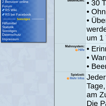
Bedenkzeit:
• 30 
2 Benutzer online
Forum
• Ohn
RS Wiki
RS bei Facebook
• Übe
Sonstiges
Hilfsmittel
werde
Statistik
Sonstiges
Datenschutz
um 1 
Impressum
Mahnsystem:
• Eri
Hilfe
• War
• Bee
Spielzeit:
Jeder
Mehr Infos
Tage,
am Zu
Die P