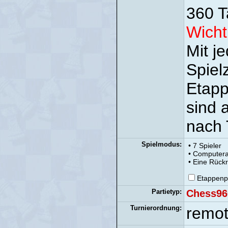
360 T
Wicht
Mit j
Spiel
Etapp
sind 
nach 
Spielmodus:
• 7 Spieler
• Computer
• Eine Rückr
Etappenp
Partietyp:
Chess96
Turnierordnung:
remo