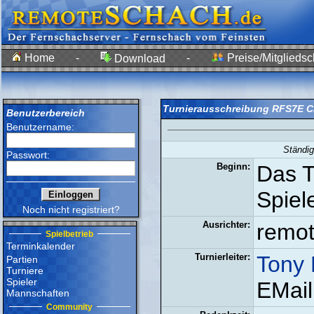
Home
-
-
Preise/Mitgliedsc
Download
Turnierausschreibung RFS7E C
Benutzerbereich
Benutzername:
Ständi
Passwort:
Beginn:
Das T
Spiel
Noch nicht registriert?
Ausrichter:
remo
Spielbetrieb
Terminkalender
Turnierleiter:
Tony 
Partien
Turniere
Spieler
EMail
Mannschaften
Community