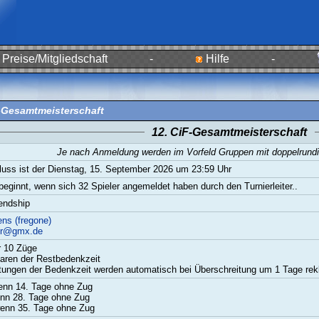
Preise/Mitgliedschaft
-
Hilfe
-
-Gesamtmeisterschaft
12. CiF-Gesamtmeisterschaft
Je nach Anmeldung werden im Vorfeld Gruppen mit doppelrundig
uss ist der Dienstag, 15. September 2026 um 23:59 Uhr
beginnt, wenn sich 32 Spieler angemeldet haben durch den Turnierleiter..
endship
ns (fregone)
hr@gmx.de
r 10 Züge
aren der Restbedenkzeit
tungen der Bedenkzeit werden automatisch bei Überschreitung um 1 Tage rekl
wenn 14. Tage ohne Zug
nn 28. Tage ohne Zug
enn 35. Tage ohne Zug