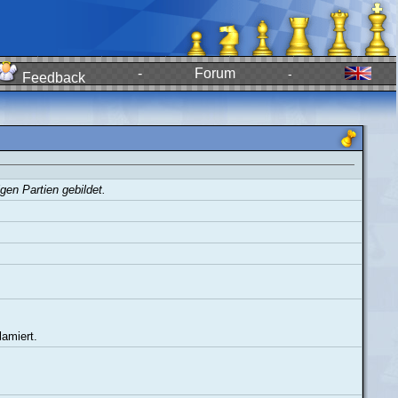
-
Forum
-
Feedback
en Partien gebildet.
amiert.