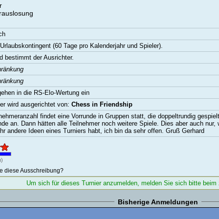
r
rauslosung
ch
Urlaubskontingent (60 Tage pro Kalenderjahr und Spieler).
d bestimmt der Ausrichter.
hränkung
hränkung
gehen in die RS-Elo-Wertung ein
er wird ausgerichtet von:
Chess in Friendship
nehmeranzahl findet eine Vorrunde in Gruppen statt, die doppeltrundig gespielt
nde an. Dann hätten alle Teilnehmer noch weitere Spiele. Dies aber auch nur
hr andere Ideen eines Turniers habt, ich bin da sehr offen. Gruß Gerhard
)
ie diese Ausschreibung?
Um sich für dieses Turnier anzumelden, melden Sie sich bitte beim z
Bisherige Anmeldungen