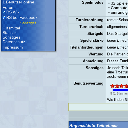
1 Benutzer online
Spielmodus:
• 32 Spiele
Forum
• Compute
RS Wiki
• einrundig
RS bei Facebook
Turnierordnung:
remoteScha
Sonstiges
Turnierurlaub:
allgemeines 
Hilfsmittel
Statistik
Startgeld:
Das Startgel
Sonstiges
Spielerstärke:
keine Einsc
Datenschutz
Impressum
Titelanforderungen:
keine Einsc
Wertung:
Die Partien 
Anmeldung:
Dieses Turni
Sonstiges:
Je nach Teil
eine Trostru
auch, wenn i
Benutzerwertung:
5
(
1
Stimmen
Wie finden S
Angemeldete Teilnehmer