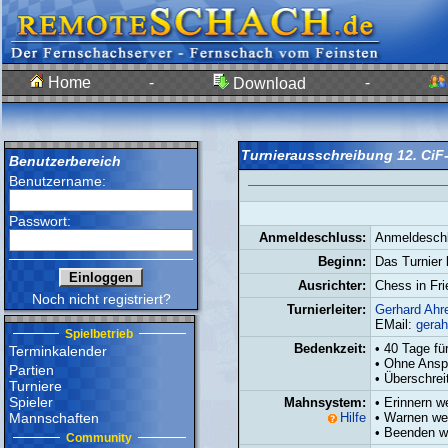
Home
-
-
Download
Turnierausschreibung 12. CiF
Benutzerbereich
Benutzername:
Passwort:
Anmeldeschluss:
Anmeldeschl
Beginn:
Das Turnier 
Ausrichter:
Chess in Fri
Noch nicht registriert?
Turnierleiter:
Gerhard Ahre
EMail:
gera
Spielbetrieb
Bedenkzeit:
• 40 Tage fü
Terminkalender
• Ohne Ansp
Partien
• Überschrei
Turniere
Spieler
Mahnsystem:
• Erinnern 
Mannschaften
Hilfe
• Warnen we
• Beenden w
Community